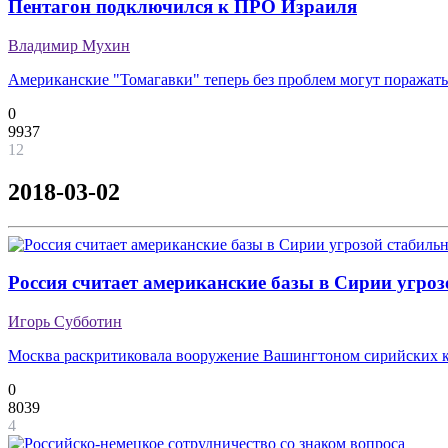
Пентагон подключился к ПРО Израиля
Владимир Мухин
Американские "Томагавки" теперь без проблем могут поражат
0
9937
12
2018-03-02
Россия считает американские базы в Сирии угроз
Игорь Субботин
Москва раскритиковала вооружение Вашингтоном сирийских 
0
8039
4