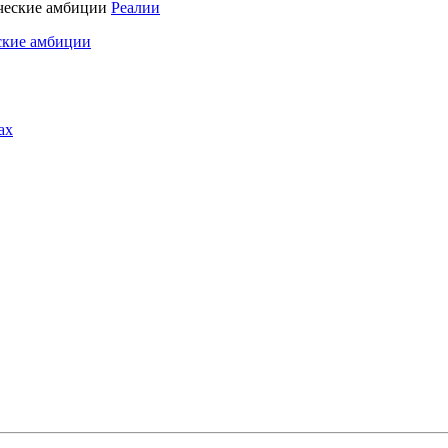
Реалии
ские амбиции
ах