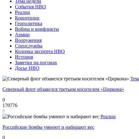
Тема недели
События НВО
Реалии
Концепции
Геополитика
Войны и конфликты
Армии
Вооружения
Спецслужбы
Колонка эксперта НВО
История
Заметки на погонах
Досье НВО
Тем
Северный флот обзавелся третьим носителем «Циркона»
0
170776
8
Реалии
Российские бомбы умнеют и набирают вес
0