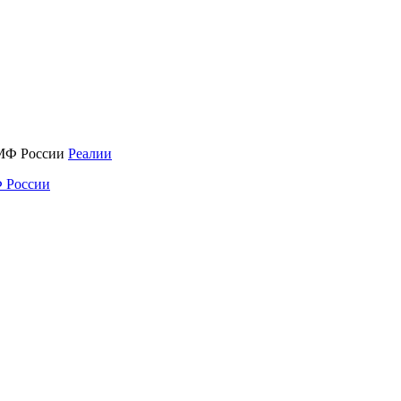
Реалии
 России