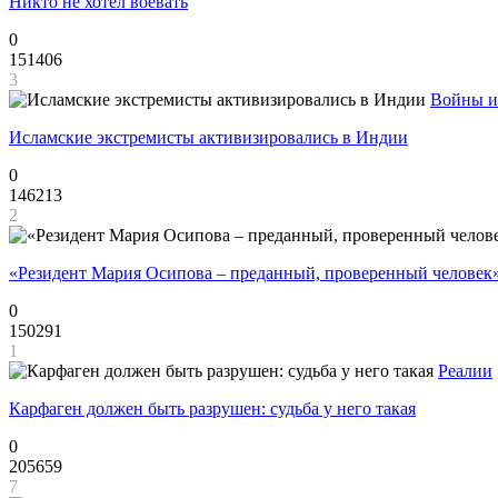
Никто не хотел воевать
0
151406
3
Войны и
Исламские экстремисты активизировались в Индии
0
146213
2
«Резидент Мария Осипова – преданный, проверенный человек
0
150291
1
Реалии
Карфаген должен быть разрушен: судьба у него такая
0
205659
7