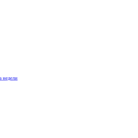
а недели