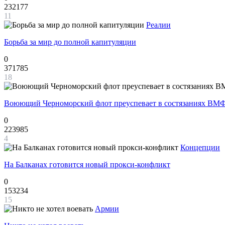
232177
11
Реалии
Борьба за мир до полной капитуляции
0
371785
18
Воюющий Черноморский флот преуспевает в состязаниях ВМФ
0
223985
4
Концепции
На Балканах готовится новый прокси-конфликт
0
153234
15
Армии