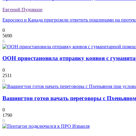
Евгений Пудовкин
Евросоюз и Канада пригрозили ответить пошлинами на проте
0
5690
6
ООН приостановила отправку конвоя с гуманит
0
2511
0
Вашингтон готов начать переговоры с Пхеньяном
0
1790
0