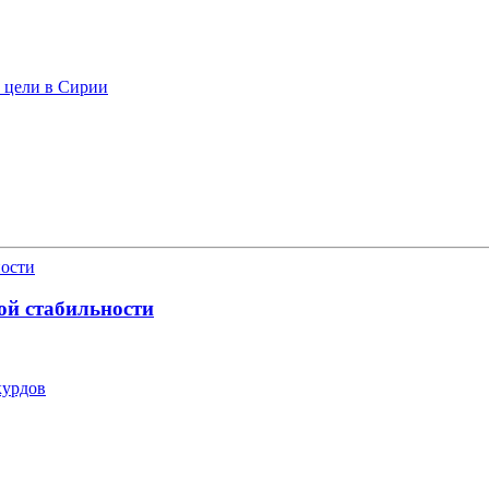
ь цели в Сирии
ой стабильности
курдов