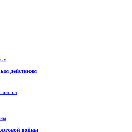
вым действиям
ашингтон
торговой войны