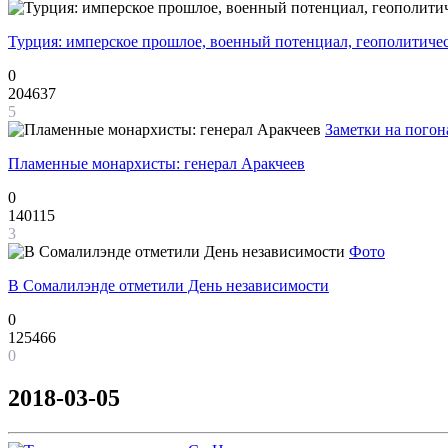
Турция: имперское прошлое, военный потенциал, геополитиче
0
204637
5
Заметки на погон
Пламенные монархисты: генерал Аракчеев
0
140115
3
Фото
В Сомалилэнде отметили День независимости
0
125466
0
2018-03-05