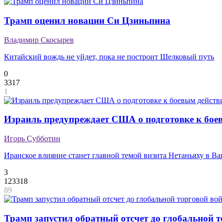
Трамп оценил новации Си Цзиньпина
Владимир Скосырев
Китайский вождь не уйдет, пока не построит Шелковый путь
0
3317
1
Израиль предупреждает США о подготовке к бое
Игорь Субботин
Иранское влияние станет главной темой визита Нетаньяху в В
3
123318
89
Трамп запустил обратный отсчет до глобальной 