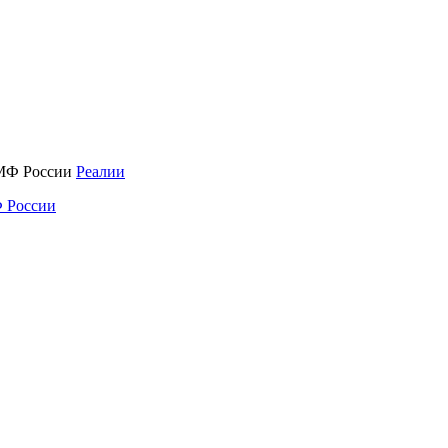
Реалии
 России