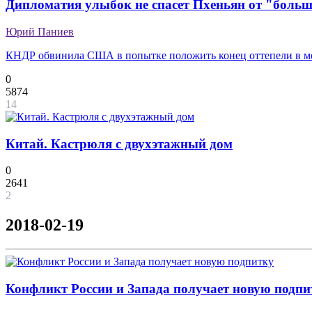
Дипломатия улыбок не спасет Пхеньян от "боль
Юрий Паниев
КНДР обвинила США в попытке положить конец оттепели в м
0
5874
14
Китай. Кастрюля с двухэтажный дом
0
2641
2
2018-02-19
Конфликт России и Запада получает новую подпи