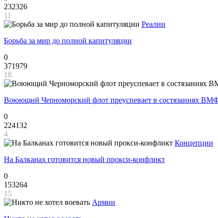
232326
11
Реалии
Борьба за мир до полной капитуляции
0
371979
18
Воюющий Черноморский флот преуспевает в состязаниях ВМФ
0
224132
4
Концепции
На Балканах готовится новый прокси-конфликт
0
153264
15
Армии