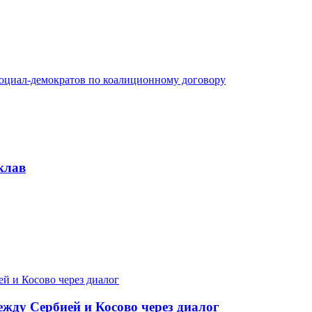
оциал-демократов по коалиционному договору
клав
жду Сербией и Косово через диалог