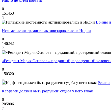
Никто не хотел воевать
0
151453
3
Войны и
Исламские экстремисты активизировались в Индии
0
146242
2
«Резидент Мария Осипова – преданный, проверенный человек
0
150320
1
Реалии
Карфаген должен быть разрушен: судьба у него такая
0
205806
7