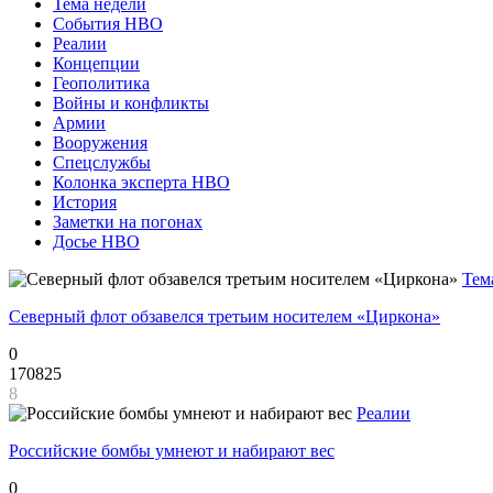
Тема недели
События НВО
Реалии
Концепции
Геополитика
Войны и конфликты
Армии
Вооружения
Спецслужбы
Колонка эксперта НВО
История
Заметки на погонах
Досье НВО
Тем
Северный флот обзавелся третьим носителем «Циркона»
0
170825
8
Реалии
Российские бомбы умнеют и набирают вес
0