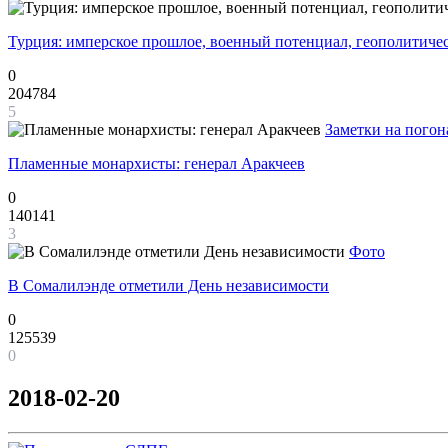
Турция: имперское прошлое, военный потенциал, геополитиче
0
204784
5
Заметки на погон
Пламенные монархисты: генерал Аракчеев
0
140141
3
Фото
В Сомалилэнде отметили День независимости
0
125539
0
2018-02-20