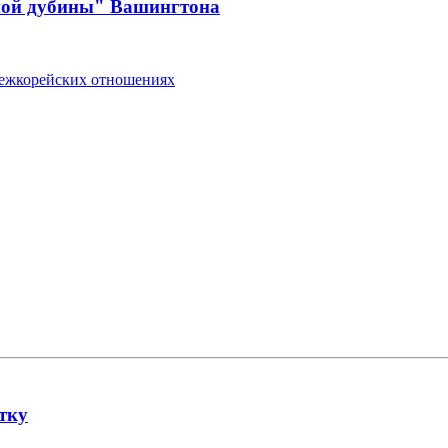
шой дубины" Вашингтона
ежкорейских отношениях
тку