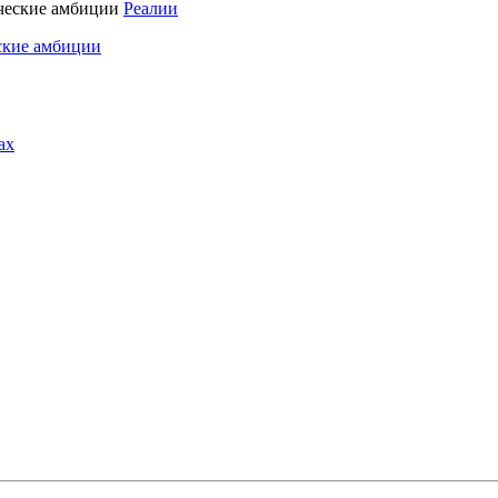
Реалии
ские амбиции
ах