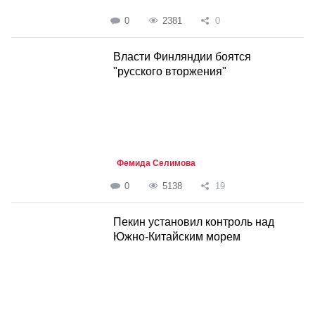
0
2381
0
Власти Финляндии боятся
"русского вторжения"
Фемида Селимова
0
5138
19
Пекин установил контроль над
Южно-Китайским морем