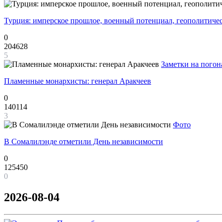
Турция: имперское прошлое, военный потенциал, геополитиче
0
204628
5
Заметки на погон
Пламенные монархисты: генерал Аракчеев
0
140114
3
Фото
В Сомалилэнде отметили День независимости
0
125450
0
2026-08-04