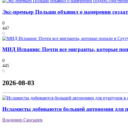
Экс-премьер Польши объявил о намерении созда
0
447
0
МИД Испании: Почти все мигранты, которые попа
0
445
0
2026-08-03
Исламисты добиваются большей автономии для п
Владимир Скосырев