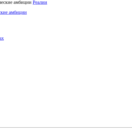
Реалии
ские амбиции
ах