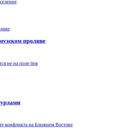
аселение
музском проливе
ся не на поле боя
курдами
ате конфликта на Ближнем Востоке