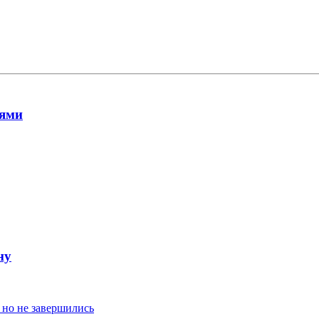
иями
ну
 но не завершились