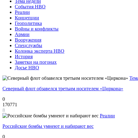
Тема недели
События НВО
Реалии
Концепции
Геополитика
Войны и конфликты
Армии
Вооружения
Спецслужбы
Колонка эксперта НВО
История
Заметки на погонах
Досье НВО
Тем
Северный флот обзавелся третьим носителем «Циркона»
0
170771
8
Реалии
Российские бомбы умнеют и набирают вес
0