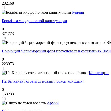
232168
11
Реалии
Борьба за мир до полной капитуляции
0
371773
18
Воюющий Черноморский флот преуспевает в состязаниях ВМФ
0
223973
4
Концепции
На Балканах готовится новый прокси-конфликт
0
153233
15
Армии