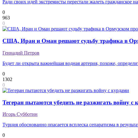
Ради своих идей экстремисты перестали жалеть гражданское н
0
963
0
США, Иран и Оман решают судьбу трафика в Ор
Геннадий Петров
Будет ли открыта важнейшая водная артерия, похоже, определит
0
1302
0
Тегеран пытаются убедить не разжигать войну с 
Игорь Субботин
Турция обоснованно опасается всплеска сепаратизма в результ
0