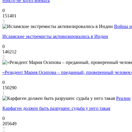
Никто не хотел воевать
0
151401
3
Войны и
Исламские экстремисты активизировались в Индии
0
146212
2
«Резидент Мария Осипова – преданный, проверенный человек
0
150290
1
Реалии
Карфаген должен быть разрушен: судьба у него такая
0
205649
7