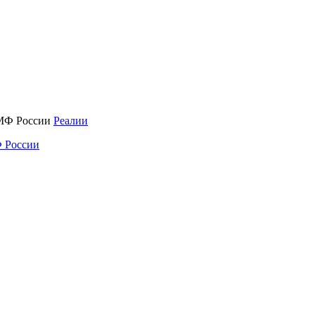
Реалии
 России