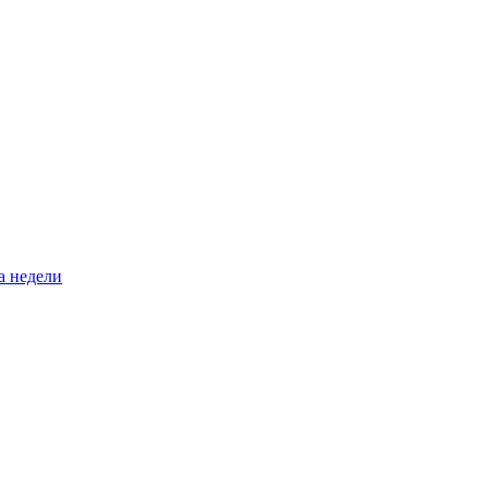
а недели