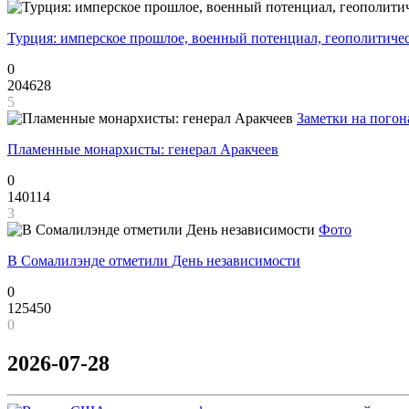
Турция: имперское прошлое, военный потенциал, геополитиче
0
204628
5
Заметки на погон
Пламенные монархисты: генерал Аракчеев
0
140114
3
Фото
В Сомалилэнде отметили День независимости
0
125450
0
2026-07-28