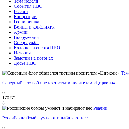
Тема недели
События НВО
Реалии
Концепции
Геополитика
Войны и конфликты
Армии
Вооружения
Спецслужбы
Колонка эксперта НВО
История
Заметки на погонах
Досье НВО
Тем
Северный флот обзавелся третьим носителем «Циркона»
0
170771
8
Реалии
Российские бомбы умнеют и набирают вес
0