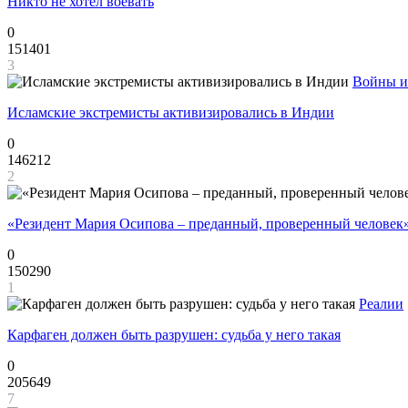
Никто не хотел воевать
0
151401
3
Войны и
Исламские экстремисты активизировались в Индии
0
146212
2
«Резидент Мария Осипова – преданный, проверенный человек
0
150290
1
Реалии
Карфаген должен быть разрушен: судьба у него такая
0
205649
7