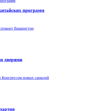
китайских программ
еспокоит Вашингтон
ми дверями
ки Конгрессом новых санкций
партия