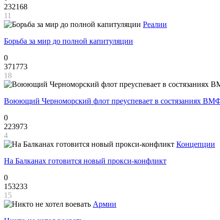
232168
11
Реалии
Борьба за мир до полной капитуляции
0
371773
18
Воюющий Черноморский флот преуспевает в состязаниях ВМФ
0
223973
4
Концепции
На Балканах готовится новый прокси-конфликт
0
153233
15
Армии