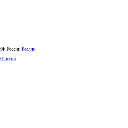
Реалии
 России