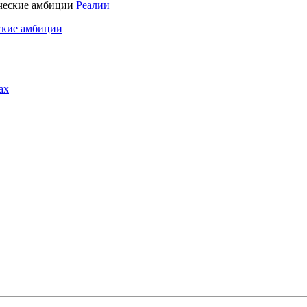
Реалии
ские амбиции
ах