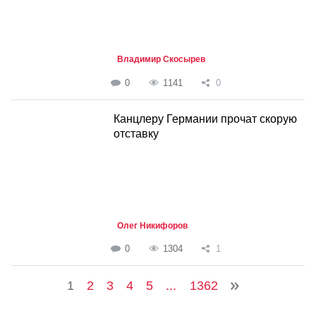
Владимир Скосырев
0
1141
0
Канцлеру Германии прочат скорую
отставку
Олег Никифоров
0
1304
1
1
2
3
4
5
...
1362