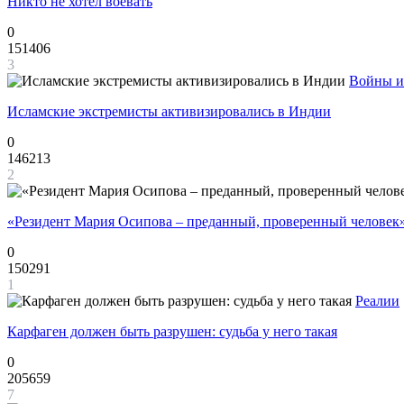
Никто не хотел воевать
0
151406
3
Войны и
Исламские экстремисты активизировались в Индии
0
146213
2
«Резидент Мария Осипова – преданный, проверенный человек
0
150291
1
Реалии
Карфаген должен быть разрушен: судьба у него такая
0
205659
7