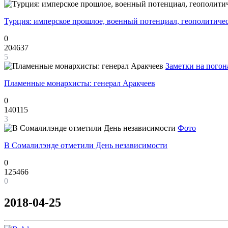
Турция: имперское прошлое, военный потенциал, геополитиче
0
204637
5
Заметки на погон
Пламенные монархисты: генерал Аракчеев
0
140115
3
Фото
В Сомалилэнде отметили День независимости
0
125466
0
2018-04-25