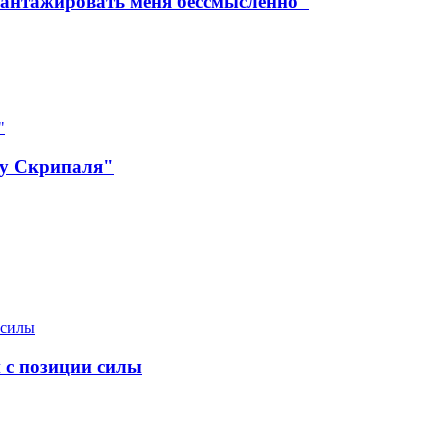
шантажировать меня бессмысленно"
лу Скрипаля"
 с позиции силы