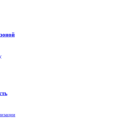
 зоной
у
сть
низации