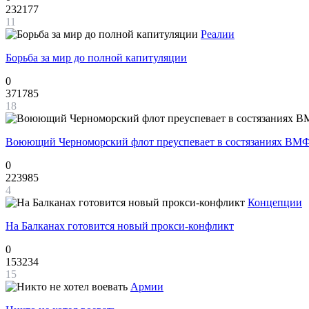
232177
11
Реалии
Борьба за мир до полной капитуляции
0
371785
18
Воюющий Черноморский флот преуспевает в состязаниях ВМФ
0
223985
4
Концепции
На Балканах готовится новый прокси-конфликт
0
153234
15
Армии