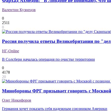
Фархад Ахмедов: "В Лондоне не понимают, что 
Валентин Кузнецов
0
2511
0
Россия получила ответы Великобритании по "де
НГ-Online
В Солсбери началась операция по очистке территории
0
4178
20
Минобороны ФРГ призывает говорить с Москвой
Олег Никифоров
Германия хочет показать себя надежным союзником Америки