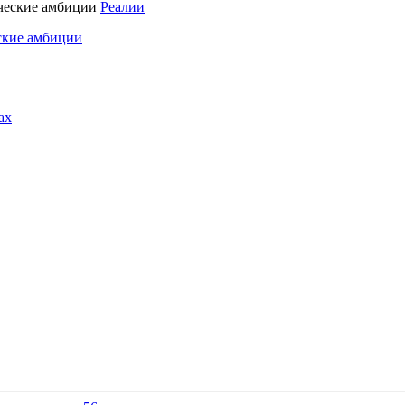
Реалии
ские амбиции
ах