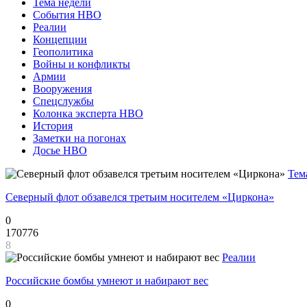
Тема недели
События НВО
Реалии
Концепции
Геополитика
Войны и конфликты
Армии
Вооружения
Спецслужбы
Колонка эксперта НВО
История
Заметки на погонах
Досье НВО
Тем
Северный флот обзавелся третьим носителем «Циркона»
0
170776
8
Реалии
Российские бомбы умнеют и набирают вес
0