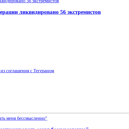
перации ликвидировано 56 экстремистов
из соглашения с Тегераном