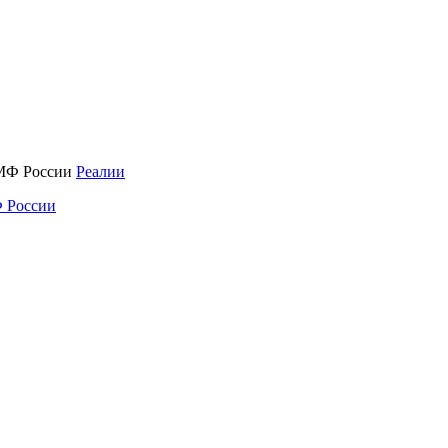
Реалии
 России