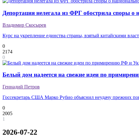
Депортация нелегала из ФРГ обострила споры о 
Владимир Скосырев
Курс на укрепление единства страны, взятый китайскими влас
0
2174
0
Белый дом надеется на свежие идеи по примире
Геннадий Петров
Госсекретарь США Марко Рубио объяснил неудачу прежних по
0
2005
1
2026-07-22