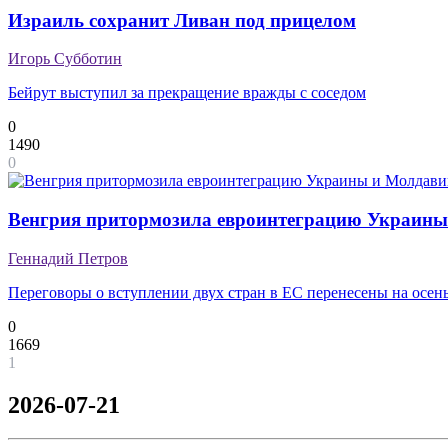
Израиль сохранит Ливан под прицелом
Игорь Субботин
Бейрут выступил за прекращение вражды с соседом
0
1490
0
Венгрия притормозила евроинтеграцию Украины
Геннадий Петров
Переговоры о вступлении двух стран в ЕС перенесены на осен
0
1669
1
2026-07-21