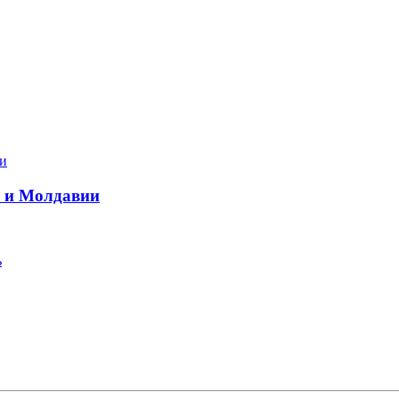
 и Молдавии
ь