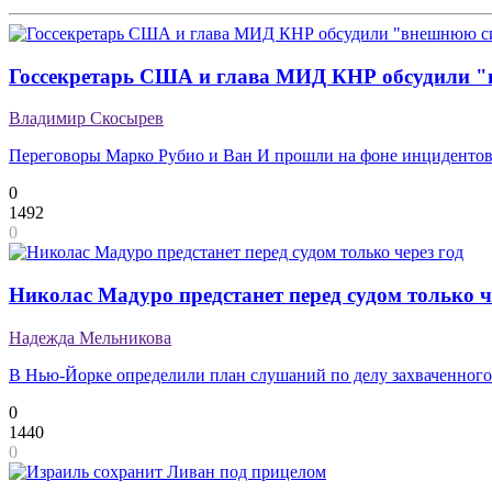
Госсекретарь США и глава МИД КНР обсудили 
Владимир Скосырев
Переговоры Марко Рубио и Ван И прошли на фоне инциденто
0
1492
0
Николас Мадуро предстанет перед судом только ч
Надежда Мельникова
В Нью-Йорке определили план слушаний по делу захваченного
0
1440
0