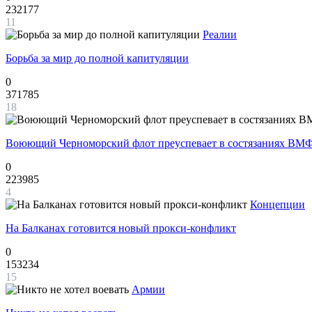
232177
11
Реалии
Борьба за мир до полной капитуляции
0
371785
18
Воюющий Черноморский флот преуспевает в состязаниях ВМФ
0
223985
4
Концепции
На Балканах готовится новый прокси-конфликт
0
153234
15
Армии