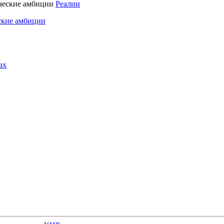
Реалии
ские амбиции
ах