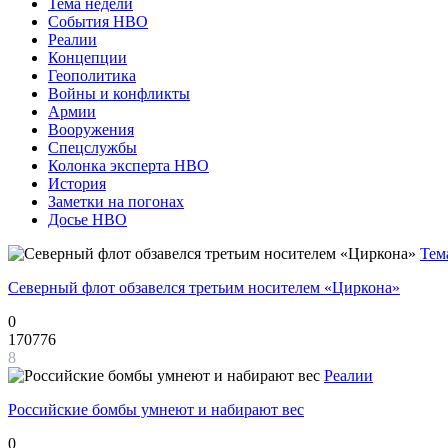
Тема недели
События НВО
Реалии
Концепции
Геополитика
Войны и конфликты
Армии
Вооружения
Спецслужбы
Колонка эксперта НВО
История
Заметки на погонах
Досье НВО
Тем
Северный флот обзавелся третьим носителем «Циркона»
0
170776
8
Реалии
Российские бомбы умнеют и набирают вес
0