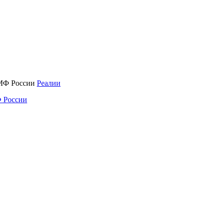
Реалии
 России