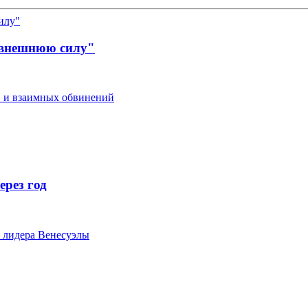
"внешнюю силу"
в и взаимных обвинений
ерез год
 лидера Венесуэлы