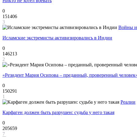
Никто не хотел воевать
0
151406
3
Войны и
Исламские экстремисты активизировались в Индии
0
146213
2
«Резидент Мария Осипова – преданный, проверенный человек
0
150291
1
Реалии
Карфаген должен быть разрушен: судьба у него такая
0
205659
7