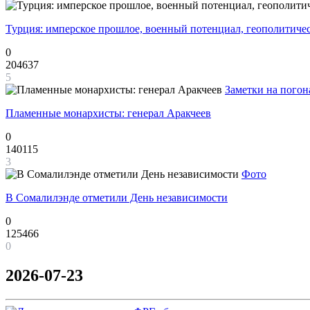
Турция: имперское прошлое, военный потенциал, геополитиче
0
204637
5
Заметки на погон
Пламенные монархисты: генерал Аракчеев
0
140115
3
Фото
В Сомалилэнде отметили День независимости
0
125466
0
2026-07-23