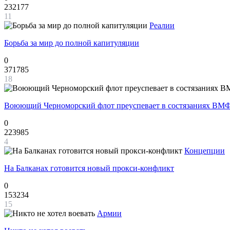
232177
11
Реалии
Борьба за мир до полной капитуляции
0
371785
18
Воюющий Черноморский флот преуспевает в состязаниях ВМФ
0
223985
4
Концепции
На Балканах готовится новый прокси-конфликт
0
153234
15
Армии