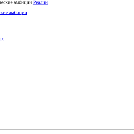
Реалии
ские амбиции
ах