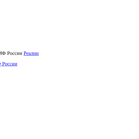
Реалии
 России