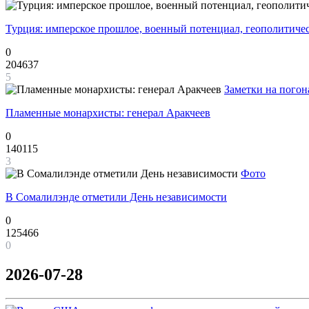
Турция: имперское прошлое, военный потенциал, геополитиче
0
204637
5
Заметки на погон
Пламенные монархисты: генерал Аракчеев
0
140115
3
Фото
В Сомалилэнде отметили День независимости
0
125466
0
2026-07-28