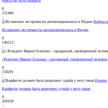
Никто не хотел воевать
0
151406
3
Войны и
Исламские экстремисты активизировались в Индии
0
146213
2
«Резидент Мария Осипова – преданный, проверенный человек
0
150291
1
Реалии
Карфаген должен быть разрушен: судьба у него такая
0
205659
7