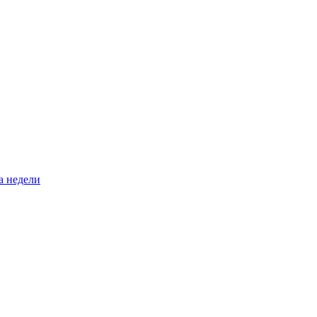
а недели