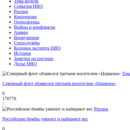
Тема недели
События НВО
Реалии
Концепции
Геополитика
Войны и конфликты
Армии
Вооружения
Спецслужбы
Колонка эксперта НВО
История
Заметки на погонах
Досье НВО
Тем
Северный флот обзавелся третьим носителем «Циркона»
0
170776
8
Реалии
Российские бомбы умнеют и набирают вес
0