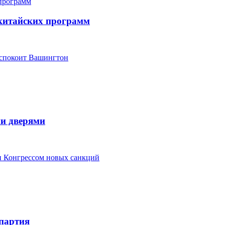
китайских программ
еспокоит Вашингтон
ми дверями
ки Конгрессом новых санкций
партия