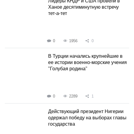
Лидеры КНДР и США провели в
Ханое десятиминутную встречу
тет-а-тет
0
1956
0
В Турции начались крупнейшие в
ее истории военно-морские учения
"Голубая родина"
0
2289
1
Действующий президент Нигерии
одержал победу на выборах главы
государства