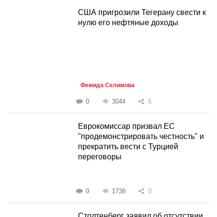
США пригрозили Тегерану свести к
нулю его нефтяные доходы
Фемида Селимова
0
3044
6
Еврокомиссар призвал ЕС
"продемонстрировать честность" и
прекратить вести с Турцией
переговоры
0
1738
0
Столтенберг заявил об отсутствии