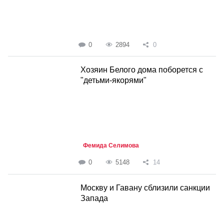
0
2894
0
Хозяин Белого дома поборется с
"детьми-якорями"
Фемида Селимова
0
5148
14
Москву и Гавану сблизили санкции
Запада