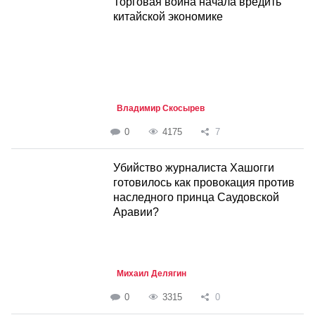
Торговая война начала вредить
китайской экономике
Владимир Скосырев
0
4175
7
Убийство журналиста Хашогги
готовилось как провокация против
наследного принца Саудовской
Аравии?
Михаил Делягин
0
3315
0