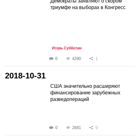
Демократы заявляют о скором
триумфе на выборах в Конгресс
Игорь Субботин
0
4290
1
2018-10-31
США значительно расширяют
финансирование зарубежных
разведопераций
0
2681
0