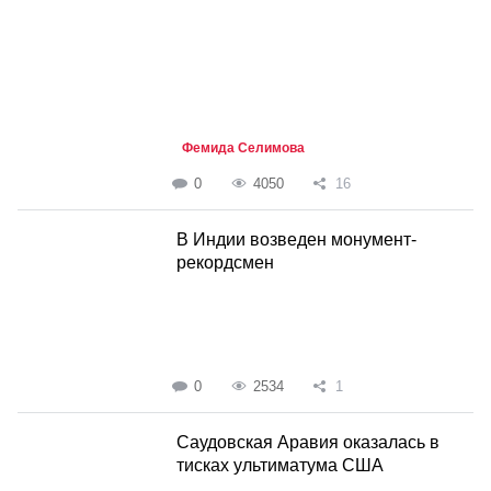
Фемида Селимова
0
4050
16
В Индии возведен монумент-
рекордсмен
0
2534
1
Саудовская Аравия оказалась в
тисках ультиматума США