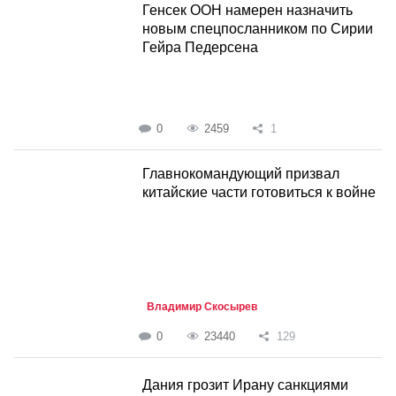
Генсек ООН намерен назначить
новым спецпосланником по Сирии
Гейра Педерсена
0
2459
1
Главнокомандующий призвал
китайские части готовиться к войне
Владимир Скосырев
0
23440
129
Дания грозит Ирану санкциями