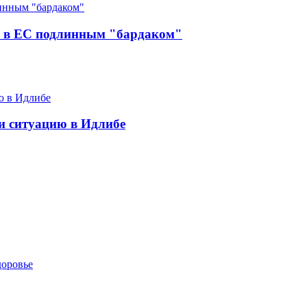
й в ЕС подлинным "бардаком"
ии ситуацию в Идлибе
доровье