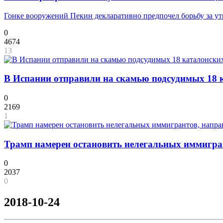
Гонке вооружений Пекин декларативно предпочел борьбу за у
0
4674
13
В Испании отправили на скамью подсудимых 18 к
0
2169
1
Трамп намерен остановить нелегальных иммигра
0
2037
0
2018-10-24