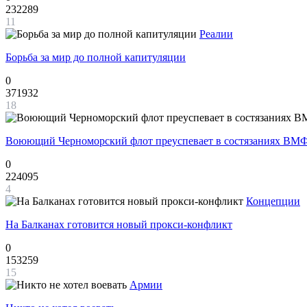
232289
11
Реалии
Борьба за мир до полной капитуляции
0
371932
18
Воюющий Черноморский флот преуспевает в состязаниях ВМФ
0
224095
4
Концепции
На Балканах готовится новый прокси-конфликт
0
153259
15
Армии