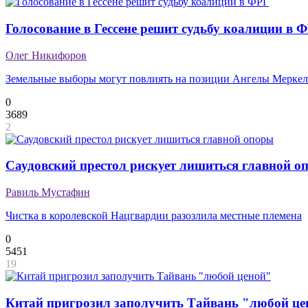
Голосование в Гессене решит судьбу коалиции в 
Олег Никифоров
Земельные выборы могут повлиять на позиции Ангелы Меркел
0
3689
2
Саудовский престол рискует лишиться главной о
Равиль Мустафин
Чистка в королевской Нацгвардии разозлила местные племена
0
5451
19
Китай пригрозил заполучить Тайвань "любой це