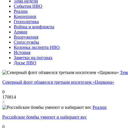
Тема недели
События НВО
Реалии
Концепции
Геополитика
Войны и конфликты
Армии
Вооружения
Спецслужбы
Колонка эксперта НВО
История
Заметки на погонах
Досье НВО
Тем
Северный флот обзавелся третьим носителем «Циркона»
0
170814
8
Реалии
Российские бомбы умнеют и набирают вес
0