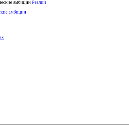
Реалии
ские амбиции
ах