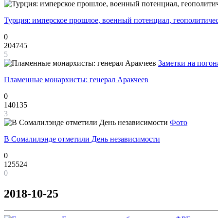
Турция: имперское прошлое, военный потенциал, геополитиче
0
204745
5
Заметки на погон
Пламенные монархисты: генерал Аракчеев
0
140135
3
Фото
В Сомалилэнде отметили День независимости
0
125524
0
2018-10-25