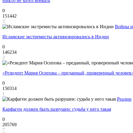
Никто не хотел воевать
0
151442
3
Войны и
Исламские экстремисты активизировались в Индии
0
146234
2
«Резидент Мария Осипова – преданный, проверенный человек
0
150314
1
Реалии
Карфаген должен быть разрушен: судьба у него такая
0
205769
7