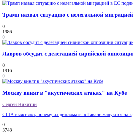
Трамп назвал ситуацию с нелегальной миграцие
0
1986
0
Лавров обсудит с делегацией сирийской оппозиц
0
1916
0
Москву винят в "акустических атаках" на Кубе
Сергей Никитин
США выясняют, почему их дипломаты в Гаване жалуются на з
0
3748