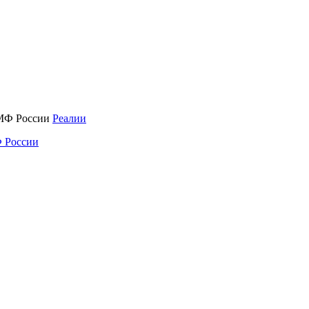
Реалии
 России