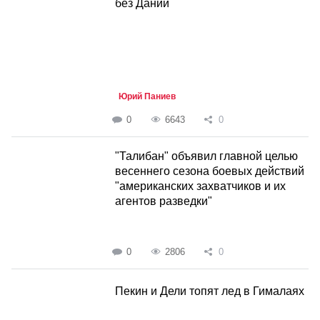
без Дании
Юрий Паниев
0
6643
0
"Талибан" объявил главной целью
весеннего сезона боевых действий
"американских захватчиков и их
агентов разведки"
0
2806
0
Пекин и Дели топят лед в Гималаях