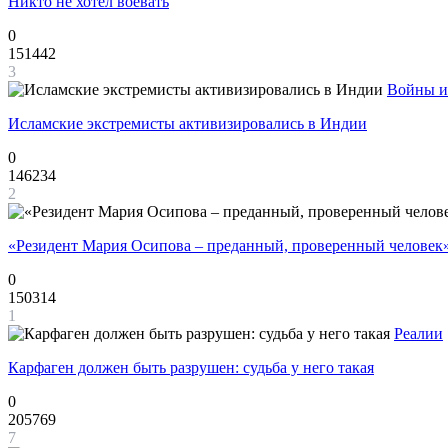
Никто не хотел воевать
0
151442
3
Войны и
Исламские экстремисты активизировались в Индии
0
146234
2
«Резидент Мария Осипова – преданный, проверенный человек
0
150314
1
Реалии
Карфаген должен быть разрушен: судьба у него такая
0
205769
7