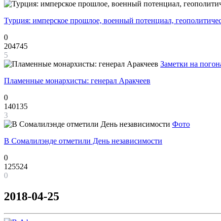
Турция: имперское прошлое, военный потенциал, геополитиче
0
204745
5
Заметки на погон
Пламенные монархисты: генерал Аракчеев
0
140135
3
Фото
В Сомалилэнде отметили День независимости
0
125524
0
2018-04-25