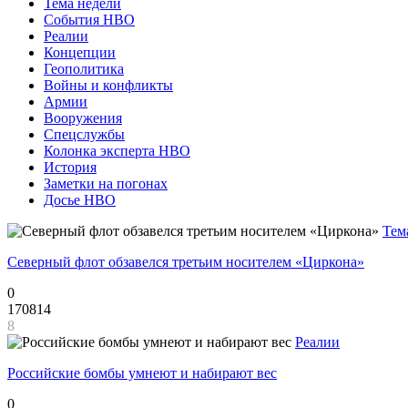
Тема недели
События НВО
Реалии
Концепции
Геополитика
Войны и конфликты
Армии
Вооружения
Спецслужбы
Колонка эксперта НВО
История
Заметки на погонах
Досье НВО
Тем
Северный флот обзавелся третьим носителем «Циркона»
0
170814
8
Реалии
Российские бомбы умнеют и набирают вес
0