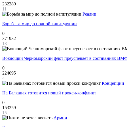
232289
11
Реалии
Борьба за мир до полной капитуляции
0
371932
18
Воюющий Черноморский флот преуспевает в состязаниях ВМФ
0
224095
4
Концепции
На Балканах готовится новый прокси-конфликт
0
153259
15
Армии