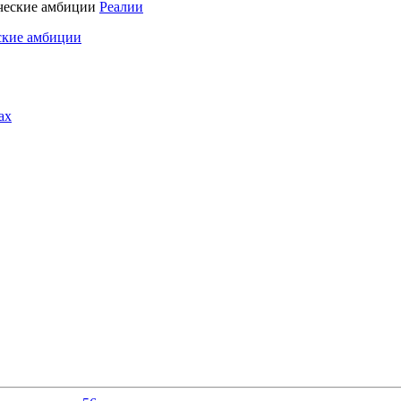
Реалии
ские амбиции
ах