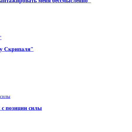
шантажировать меня бессмысленно"
лу Скрипаля"
 с позиции силы