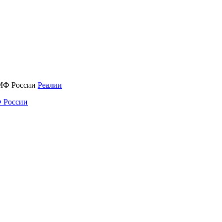
Реалии
 России