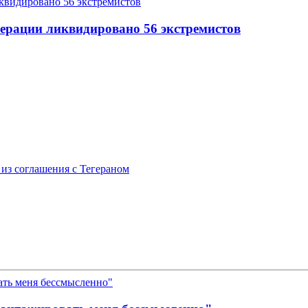
перации ликвидировано 56 экстремистов
из соглашения с Тегераном