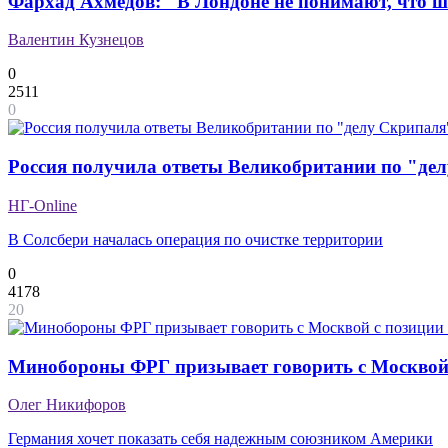
Фархад Ахмедов: "В Лондоне не понимают, что 
Валентин Кузнецов
0
2511
0
Россия получила ответы Великобритании по "де
НГ-Online
В Солсбери началась операция по очистке территории
0
4178
20
Минобороны ФРГ призывает говорить с Москвой
Олег Никифоров
Германия хочет показать себя надежным союзником Америки