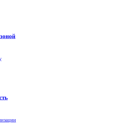
 зоной
у
сть
низации