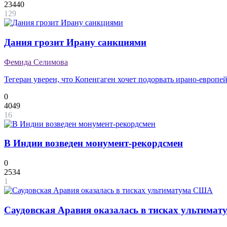
23440
129
Дания грозит Ирану санкциями
Фемида Селимова
Тегеран уверен, что Копенгаген хочет подорвать ирано-европе
0
4049
16
В Индии возведен монумент-рекордсмен
0
2534
1
Саудовская Аравия оказалась в тисках ультима