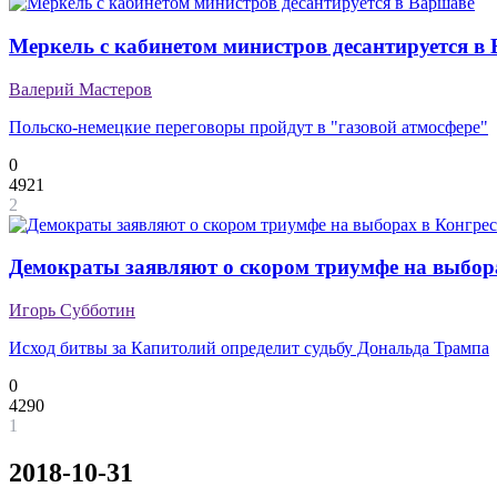
Меркель с кабинетом министров десантируется в
Валерий Мастеров
Польско-немецкие переговоры пройдут в "газовой атмосфере"
0
4921
2
Демократы заявляют о скором триумфе на выбора
Игорь Субботин
Исход битвы за Капитолий определит судьбу Дональда Трампа
0
4290
1
2018-10-31