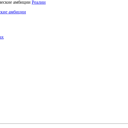
Реалии
ские амбиции
ах