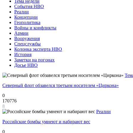
Тема недели
События НВО
Реалии
Концепции
Геополитика
Войны и конфликты
Армии
Вооружения
Спецслужбы
Колонка эксперта НВО
История
Заметки на погонах
Досье НВО
Тем
Северный флот обзавелся третьим носителем «Циркона»
0
170776
8
Реалии
Российские бомбы умнеют и набирают вес
0