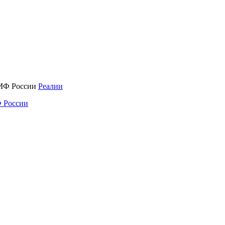
Реалии
 России