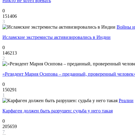
Никто не хотел воевать
0
151406
3
Войны и
Исламские экстремисты активизировались в Индии
0
146213
2
«Резидент Мария Осипова – преданный, проверенный человек
0
150291
1
Реалии
Карфаген должен быть разрушен: судьба у него такая
0
205659
7