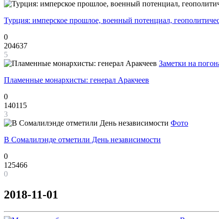
Турция: имперское прошлое, военный потенциал, геополитиче
0
204637
5
Заметки на погон
Пламенные монархисты: генерал Аракчеев
0
140115
3
Фото
В Сомалилэнде отметили День независимости
0
125466
0
2018-11-01