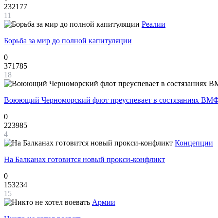
232177
11
Реалии
Борьба за мир до полной капитуляции
0
371785
18
Воюющий Черноморский флот преуспевает в состязаниях ВМФ
0
223985
4
Концепции
На Балканах готовится новый прокси-конфликт
0
153234
15
Армии