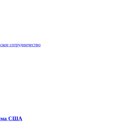
йское сотрудничество
тума США