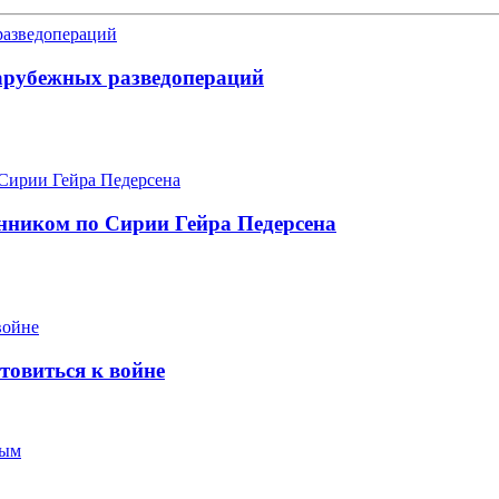
арубежных разведопераций
нником по Сирии Гейра Педерсена
товиться к войне
ным