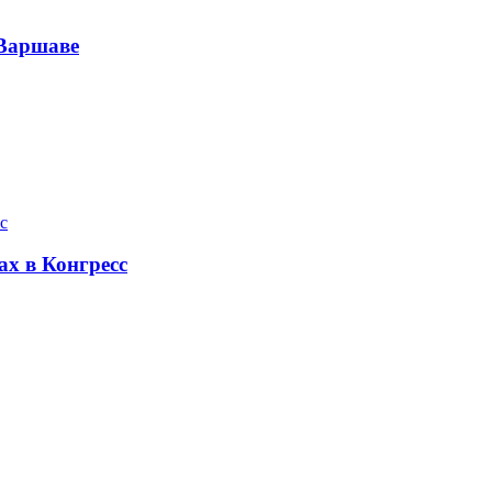
 Варшаве
х в Конгресс