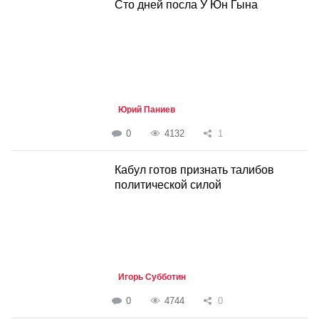
Сто дней посла У Юн Гына
Юрий Паниев
0
4132
1
Кабул готов признать талибов
политической силой
Игорь Субботин
0
4744
0