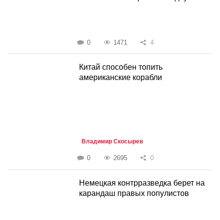
0
1471
4
Китай способен топить
американские корабли
Владимир Скосырев
0
2695
0
Немецкая контрразведка берет на
карандаш правых популистов