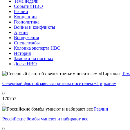
Тема недели
События НВО
Реалии
Концепции
Геополитика
Войны и конфликты
Армии
Вооружения
Спецслужбы
Колонка эксперта НВО
История
Заметки на погонах
Досье НВО
Тем
Северный флот обзавелся третьим носителем «Циркона»
0
170757
8
Реалии
Российские бомбы умнеют и набирают вес
0