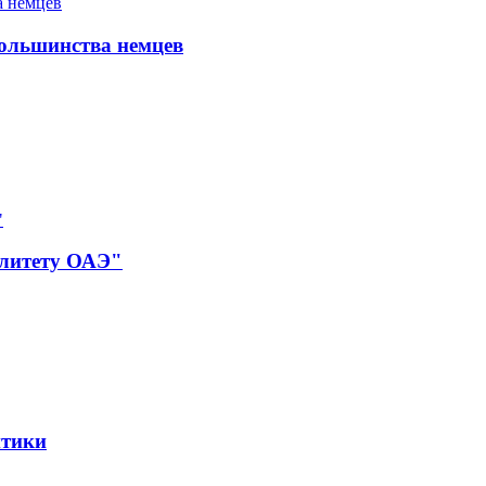
большинства немцев
алитету ОАЭ"
итики