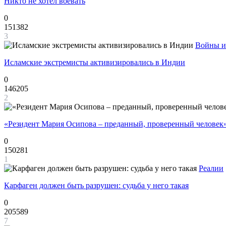
Никто не хотел воевать
0
151382
3
Войны и
Исламские экстремисты активизировались в Индии
0
146205
2
«Резидент Мария Осипова – преданный, проверенный человек
0
150281
1
Реалии
Карфаген должен быть разрушен: судьба у него такая
0
205589
7