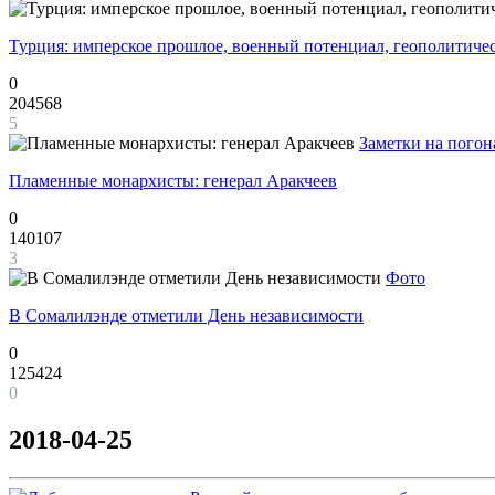
Турция: имперское прошлое, военный потенциал, геополитиче
0
204568
5
Заметки на погон
Пламенные монархисты: генерал Аракчеев
0
140107
3
Фото
В Сомалилэнде отметили День независимости
0
125424
0
2018-04-25