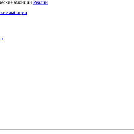
Реалии
ские амбиции
ах