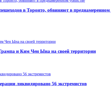
пешеходов в Торонто, обвиняют в преднамеренном
Трампа и Ким Чен Ына на своей территории
перации ликвидировано 56 экстремистов