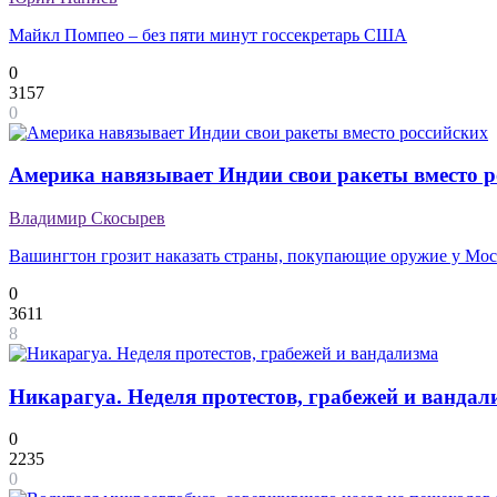
Майкл Помпео – без пяти минут госсекретарь США
0
3157
0
Америка навязывает Индии свои ракеты вместо р
Владимир Скосырев
Вашингтон грозит наказать страны, покупающие оружие у Мо
0
3611
8
Никарагуа. Неделя протестов, грабежей и вандал
0
2235
0