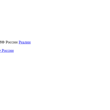
Реалии
 России