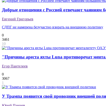
Добрые отношения с Россией отвечают чаяниям 
Евгений Григорьев
СДПГ не намерена безучастно взирать на внешнюю политику
0
3461
10
"Причины ареста яхты Luna противоречат мент
Егор Пантелеев
0
3067
1
У Трампа появится свой проводник внешней пол
Юрий Паниев