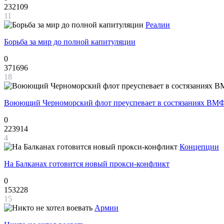
232109
11
Реалии
Борьба за мир до полной капитуляции
0
371696
18
Воюющий Черноморский флот преуспевает в состязаниях ВМФ
0
223914
4
Концепции
На Балканах готовится новый прокси-конфликт
0
153228
15
Армии