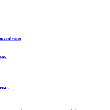
оссийских
сквы
изма