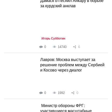
Дамаск оттеснил Анкару в борьбе
за курдский анклав
Игорь Субботин
0
14740
6
Лавров: Москва выступает за
решение проблем между Сербией
и Косово через диалог
0
1992
0
Министр обороны ФРГ:
участившиеся масштабные