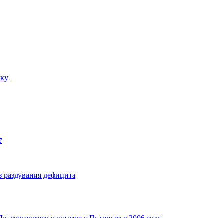
вку
т
з раздувания дефицита