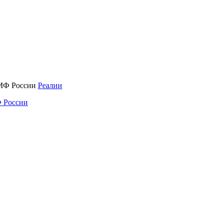
Реалии
 России