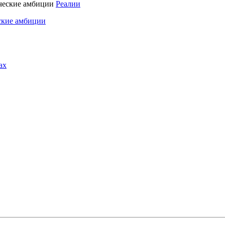
Реалии
ские амбиции
ах