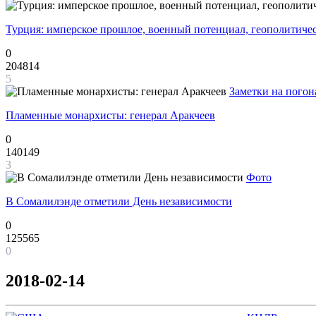
Турция: имперское прошлое, военный потенциал, геополитиче
0
204814
5
Заметки на погон
Пламенные монархисты: генерал Аракчеев
0
140149
3
Фото
В Сомалилэнде отметили День независимости
0
125565
0
2018-02-14