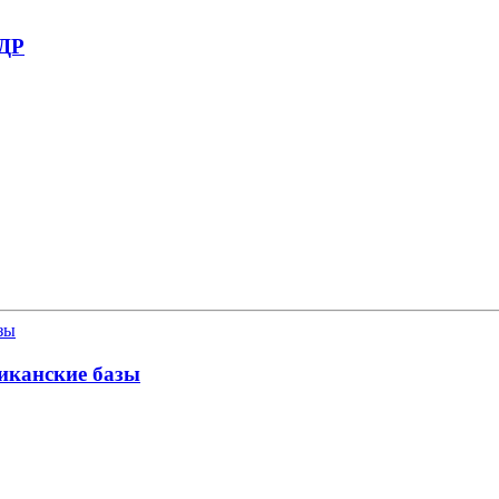
НДР
иканские базы