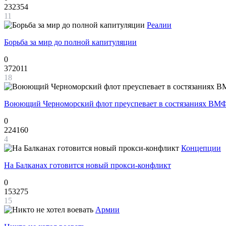
232354
11
Реалии
Борьба за мир до полной капитуляции
0
372011
18
Воюющий Черноморский флот преуспевает в состязаниях ВМФ
0
224160
4
Концепции
На Балканах готовится новый прокси-конфликт
0
153275
15
Армии