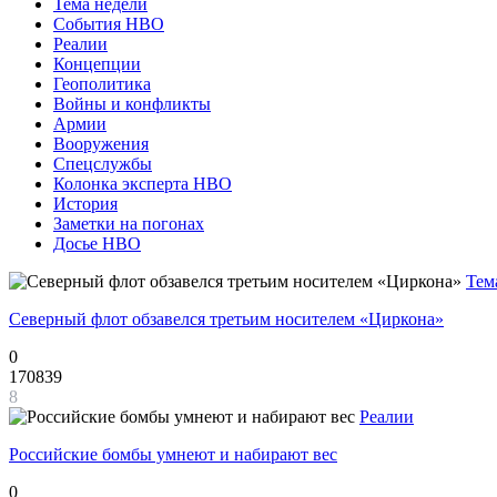
Тема недели
События НВО
Реалии
Концепции
Геополитика
Войны и конфликты
Армии
Вооружения
Спецслужбы
Колонка эксперта НВО
История
Заметки на погонах
Досье НВО
Тем
Северный флот обзавелся третьим носителем «Циркона»
0
170839
8
Реалии
Российские бомбы умнеют и набирают вес
0