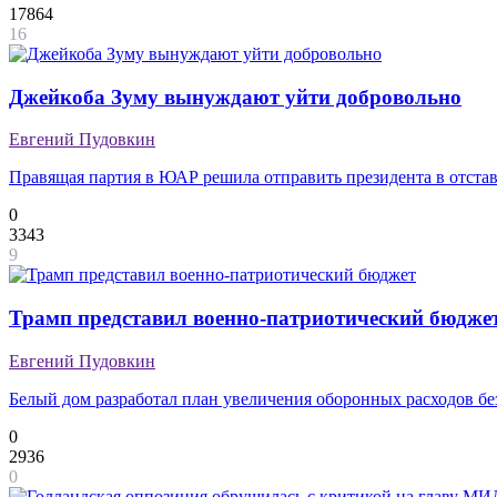
17864
16
Джейкоба Зуму вынуждают уйти добровольно
Евгений Пудовкин
Правящая партия в ЮАР решила отправить президента в отста
0
3343
9
Трамп представил военно-патриотический бюдже
Евгений Пудовкин
Белый дом разработал план увеличения оборонных расходов бе
0
2936
0