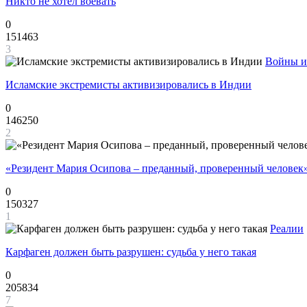
Никто не хотел воевать
0
151463
3
Войны и
Исламские экстремисты активизировались в Индии
0
146250
2
«Резидент Мария Осипова – преданный, проверенный человек
0
150327
1
Реалии
Карфаген должен быть разрушен: судьба у него такая
0
205834
7