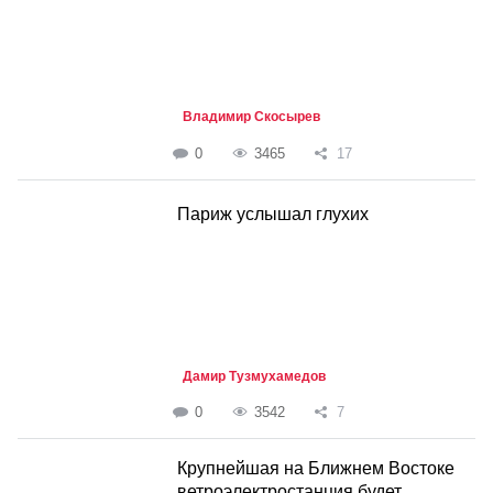
Владимир Скосырев
0
3465
17
Париж услышал глухих
Дамир Тузмухамедов
0
3542
7
Крупнейшая на Ближнем Востоке
ветроэлектростанция будет