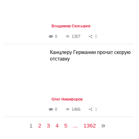
Владимир Скосырев
0
1307
0
Канцлеру Германии прочат скорую
отставку
Олег Никифоров
0
1466
1
1
2
3
4
5
...
1362