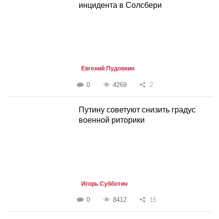
инцидента в Солсбери
Евгений Пудовкин
0
4269
2
Путину советуют снизить градус
военной риторики
Игорь Субботин
0
8412
15