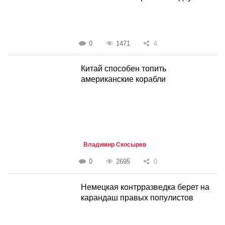
0
1471
4
Китай способен топить
американские корабли
Владимир Скосырев
0
2695
0
Немецкая контрразведка берет на
карандаш правых популистов