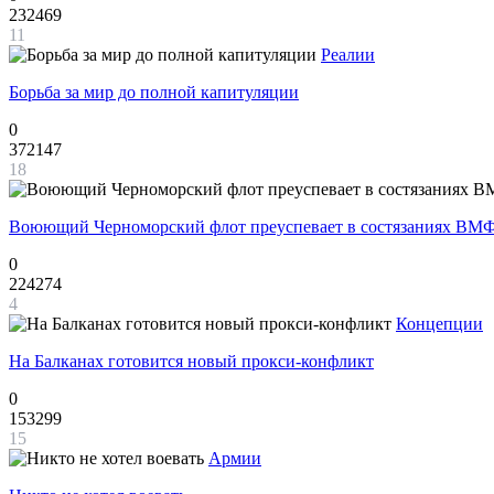
232469
11
Реалии
Борьба за мир до полной капитуляции
0
372147
18
Воюющий Черноморский флот преуспевает в состязаниях ВМФ
0
224274
4
Концепции
На Балканах готовится новый прокси-конфликт
0
153299
15
Армии