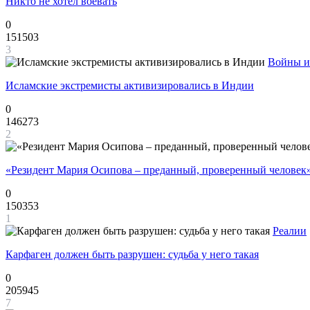
Никто не хотел воевать
0
151503
3
Войны и
Исламские экстремисты активизировались в Индии
0
146273
2
«Резидент Мария Осипова – преданный, проверенный человек
0
150353
1
Реалии
Карфаген должен быть разрушен: судьба у него такая
0
205945
7