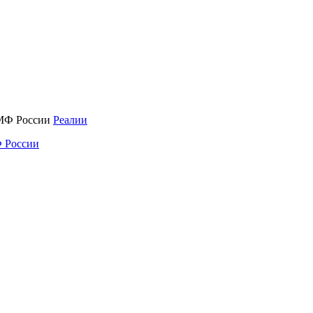
Реалии
 России