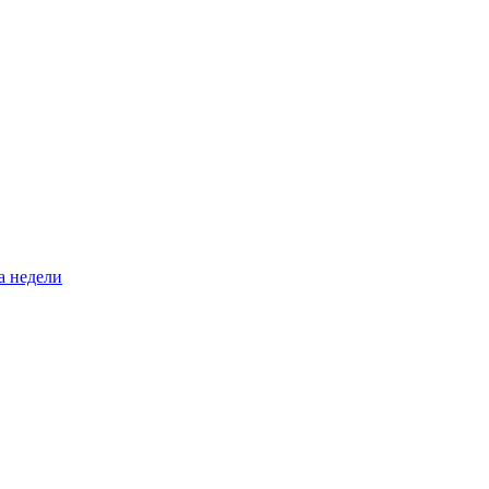
а недели