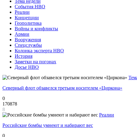
Тема недели
События НВО
Реалии
Концепции
Геополитика
Войны и конфликты
Армии
Вооружения
Спецслужбы
Колонка эксперта НВО
История
Заметки на погонах
Досье НВО
Тем
Северный флот обзавелся третьим носителем «Циркона»
0
170878
8
Реалии
Российские бомбы умнеют и набирают вес
0