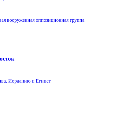
овая вооруженная оппозиционная группа
осток
ива, Иорданию и Египет