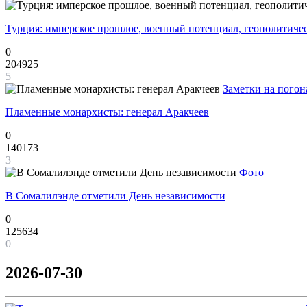
Турция: имперское прошлое, военный потенциал, геополитиче
0
204925
5
Заметки на погон
Пламенные монархисты: генерал Аракчеев
0
140173
3
Фото
В Сомалилэнде отметили День независимости
0
125634
0
2026-07-30