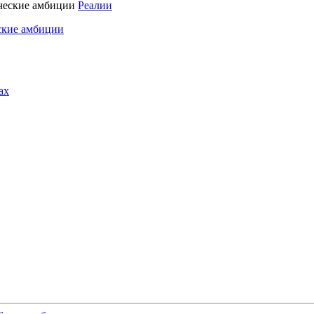
Реалии
ские амбиции
ах