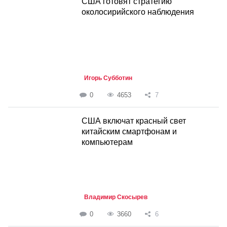
США готовят стратегию
околосирийского наблюдения
Игорь Субботин
0
4653
7
CША включат красный свет
китайским смартфонам и
компьютерам
Владимир Скосырев
0
3660
6