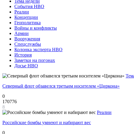
Тема недели
События НВО
Реалии
Концепции
Геополитика
Войны и конфликты
Армии
Вооружения
Спецслужбы
Колонка эксперта НВО
История
Заметки на погонах
Досье НВО
Тем
Северный флот обзавелся третьим носителем «Циркона»
0
170776
8
Реалии
Российские бомбы умнеют и набирают вес
0