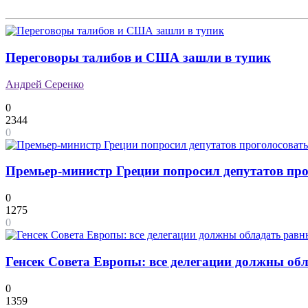
Переговоры талибов и США зашли в тупик
Андрей Серенко
0
2344
0
Премьер-министр Греции попросил депутатов прог
0
1275
0
Генсек Совета Европы: все делегации должны о
0
1359