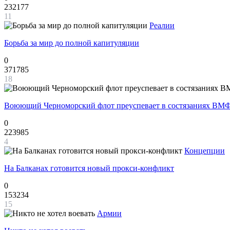
232177
11
Реалии
Борьба за мир до полной капитуляции
0
371785
18
Воюющий Черноморский флот преуспевает в состязаниях ВМФ
0
223985
4
Концепции
На Балканах готовится новый прокси-конфликт
0
153234
15
Армии