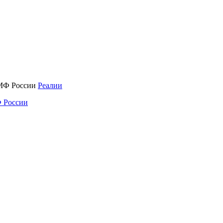
Реалии
 России