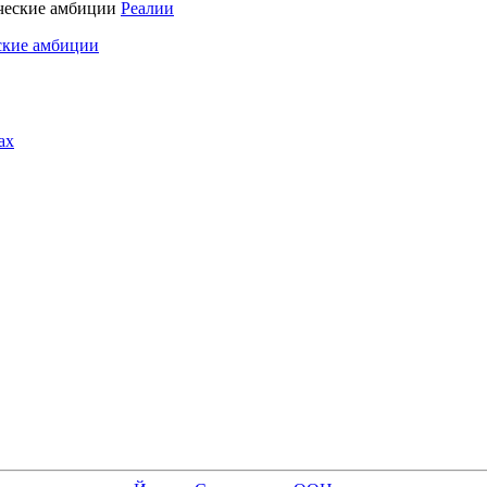
Реалии
ские амбиции
ах