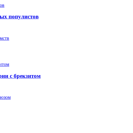
вых популистов
омств
ии с брекзитом
оюзом