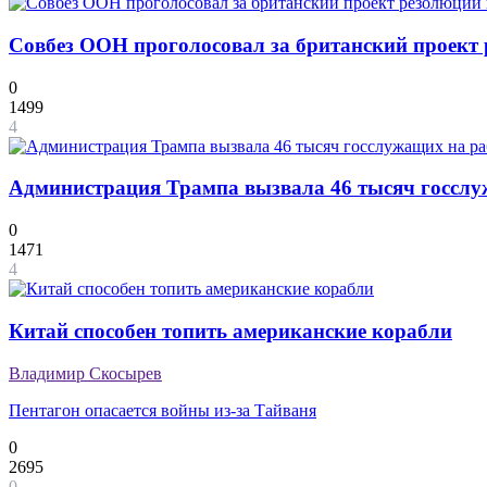
Совбез ООН проголосовал за британский проект
0
1499
4
Администрация Трампа вызвала 46 тысяч госслу
0
1471
4
Китай способен топить американские корабли
Владимир Скосырев
Пентагон опасается войны из-за Тайваня
0
2695
0