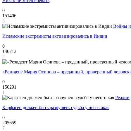
Никто не хотел воевать
0
151406
3
Войны и
Исламские экстремисты активизировались в Индии
0
146213
2
«Резидент Мария Осипова – преданный, проверенный человек
0
150291
1
Реалии
Карфаген должен быть разрушен: судьба у него такая
0
205659
7