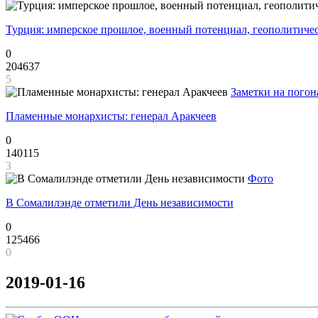
Турция: имперское прошлое, военный потенциал, геополитиче
0
204637
5
Заметки на погон
Пламенные монархисты: генерал Аракчеев
0
140115
3
Фото
В Сомалилэнде отметили День независимости
0
125466
0
2019-01-16