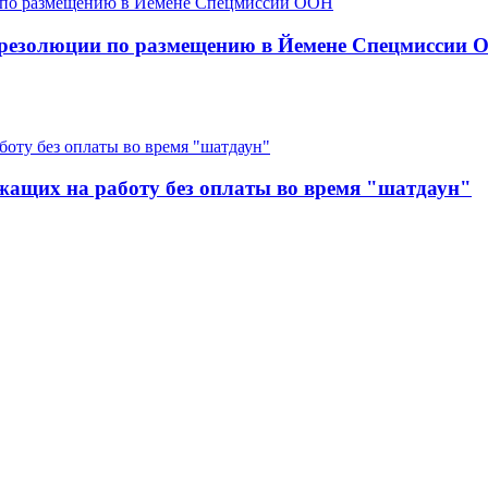
 резолюции по размещению в Йемене Спецмиссии
жащих на работу без оплаты во время "шатдаун"