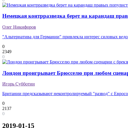
Немецкая контрразведка берет на карандаш пра
Олег Никифоров
"Альтернатива для Германии" привлекла интерес силовых вед
0
2349
0
Лондон проигрывает Брюсселю при любом сценар
Игорь Субботин
Британии предсказывают неконтролируемый "развод" с Еврос
0
2137
0
2019-01-15