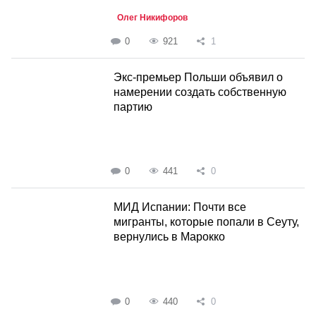
Олег Никифоров
0
921
1
Экс-премьер Польши объявил о
намерении создать собственную
партию
0
441
0
МИД Испании: Почти все
мигранты, которые попали в Сеуту,
вернулись в Марокко
0
440
0