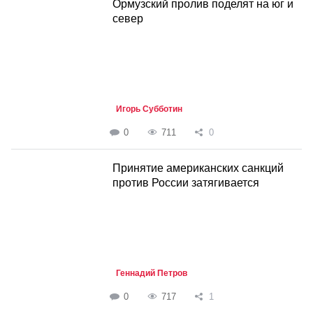
Ормузский пролив поделят на юг и
север
Игорь Субботин
0
711
0
Принятие американских санкций
против России затягивается
Геннадий Петров
0
717
1