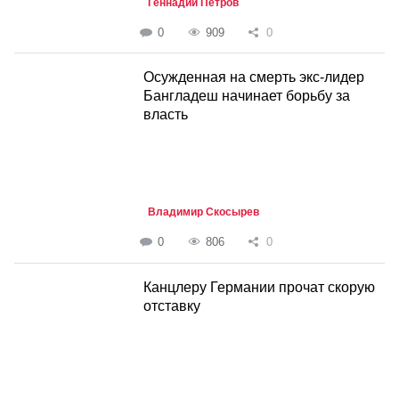
Геннадий Петров
0
909
0
Осужденная на смерть экс-лидер
Бангладеш начинает борьбу за
власть
Владимир Скосырев
0
806
0
Канцлеру Германии прочат скорую
отставку