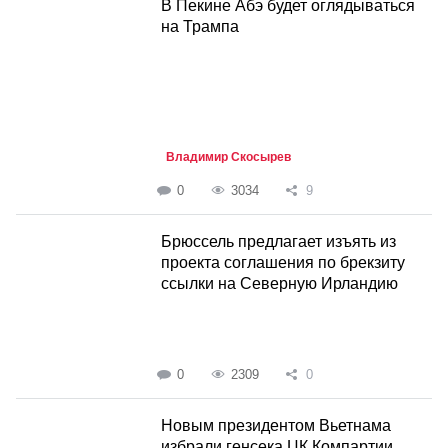
В Пекине Абэ будет оглядываться
на Трампа
Владимир Скосырев
0
3034
9
Брюссель предлагает изъять из
проекта соглашения по брекзиту
ссылки на Северную Ирландию
0
2309
0
Новым президентом Вьетнама
избрали генсека ЦК Компартии