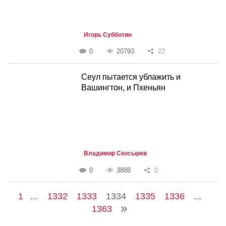
Игорь Субботин
0
20793
22
Cеул пытается ублажить и
Вашингтон, и Пхеньян
Владимир Скосырев
0
3888
0
1
...
1332
1333
1334
1335
1336
...
1363