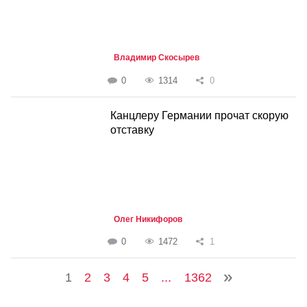
Владимир Скосырев
0
1314
0
Канцлеру Германии прочат скорую
отставку
Олег Никифоров
0
1472
1
1
2
3
4
5
...
1362