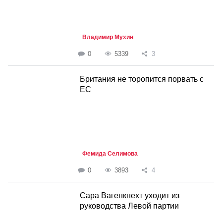
Владимир Мухин
0
5339
3
Британия не торопится порвать с
ЕС
Фемида Селимова
0
3893
4
Сара Вагенкнехт уходит из
руководства Левой партии