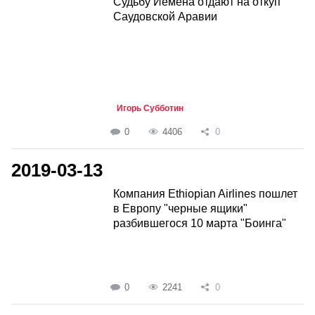
Судьбу Йемена отдают на откуп
Саудовской Аравии
Игорь Субботин
0
4406
0
2019-03-13
Компания Ethiopian Airlines пошлет
в Европу "черные ящики"
разбившегося 10 марта "Боинга"
0
2241
0