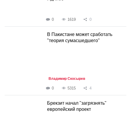
0
1619
0
В Пакистане может сработать
"теория сумасшедшего"
Владимир Скосырев
0
5315
4
Брекзит начал "загрязнять"
европейский проект