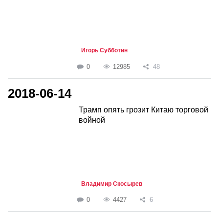
Игорь Субботин
0
12985
48
2018-06-14
Трамп опять грозит Китаю торговой
войной
Владимир Скосырев
0
4427
6