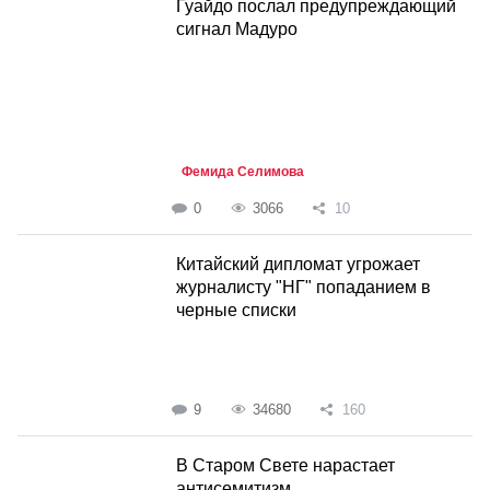
Гуайдо послал предупреждающий
сигнал Мадуро
Фемида Селимова
0
3066
10
Китайский дипломат угрожает
журналисту "НГ" попаданием в
черные списки
9
34680
160
В Старом Свете нарастает
антисемитизм