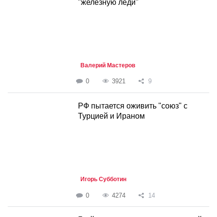
"железную леди"
Валерий Мастеров
0
3921
9
РФ пытается оживить "союз" с
Турцией и Ираном
Игорь Субботин
0
4274
14