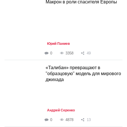
Макрон в роли спасителя Европы
Юрий Паниев
0
3358
49
«Талибан» превращают в
"образцовую" модель для мирового
джихада
Андрей Серенко
0
4878
13