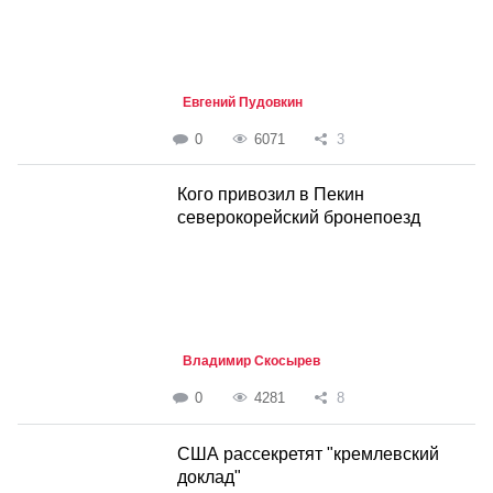
Евгений Пудовкин
0
6071
3
Кого привозил в Пекин
северокорейский бронепоезд
Владимир Скосырев
0
4281
8
США рассекретят "кремлевский
доклад"