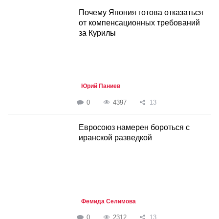
Почему Япония готова отказаться
от компенсационных требований
за Курилы
Юрий Паниев
0
4397
13
Евросоюз намерен бороться с
иранской разведкой
Фемида Селимова
0
2312
13