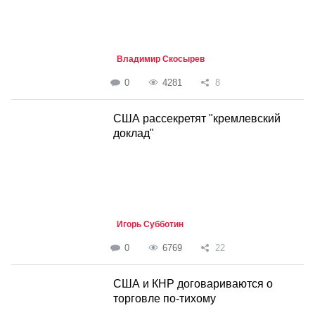
Владимир Скосырев
0
4281
8
США рассекретят "кремлевский
доклад"
Игорь Субботин
0
6769
22
США и КНР договариваются о
торговле по-тихому