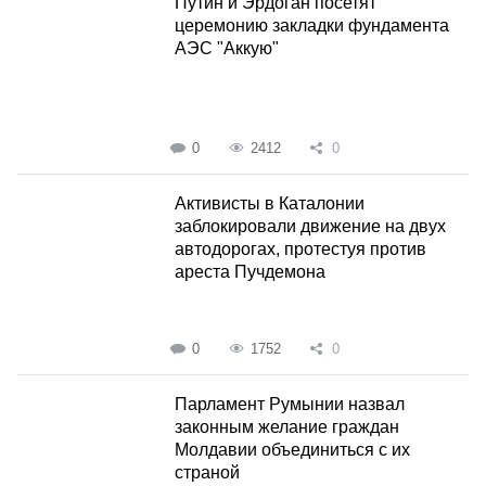
Путин и Эрдоган посетят
церемонию закладки фундамента
АЭС "Аккую"
0
2412
0
Активисты в Каталонии
заблокировали движение на двух
автодорогах, протестуя против
ареста Пучдемона
0
1752
0
Парламент Румынии назвал
законным желание граждан
Молдавии объединиться с их
страной