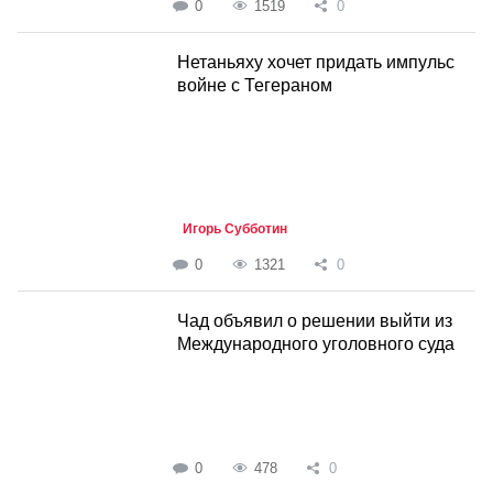
0
1519
0
Нетаньяху хочет придать импульс
войне с Тегераном
Игорь Субботин
0
1321
0
Чад объявил о решении выйти из
Международного уголовного суда
0
478
0