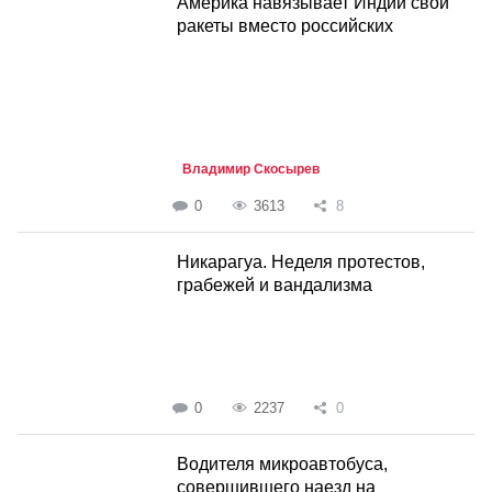
Америка навязывает Индии свои
ракеты вместо российских
Владимир Скосырев
0
3613
8
Никарагуа. Неделя протестов,
грабежей и вандализма
0
2237
0
Водителя микроавтобуса,
совершившего наезд на