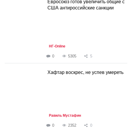
Евросоюз готов увеличить общие с
США антироссийские санкции
НГ-Online
0
5305
5
Хафтар воскрес, не успев умереть
Равиль Мустафин
0
2352
0