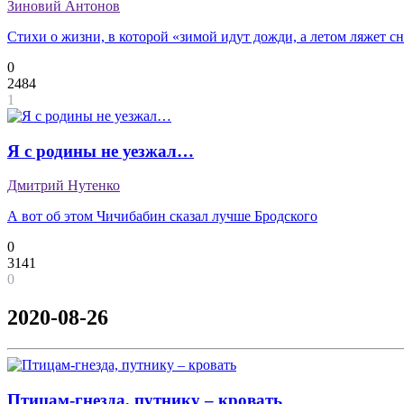
Зиновий Антонов
Стихи о жизни, в которой «зимой идут дожди, а летом ляжет 
0
2484
1
Я с родины не уезжал…
Дмитрий Нутенко
А вот об этом Чичибабин сказал лучше Бродского
0
3141
0
2020-08-26
Птицам-гнезда, путнику – кровать