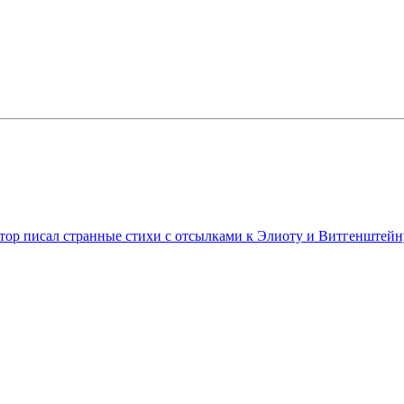
втор писал странные стихи c отсылками к Элиоту и Витгенштейн