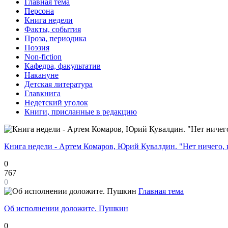
Главная тема
Персона
Книга недели
Факты, события
Проза, периодика
Поэзия
Non-fiction
Кафедра, факультатив
Накануне
Детская литература
Главкнига
Недетский уголок
Книги, присланные в редакцию
Книга недели - Артем Комаров, Юрий Кувалдин. "Нет ничего, 
0
767
0
Главная тема
Об исполнении доложите. Пушкин
0