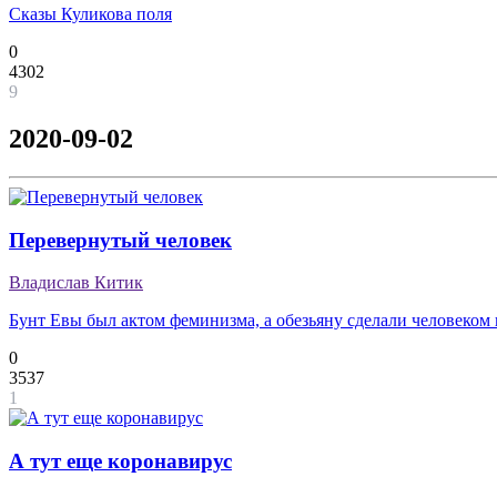
Сказы Куликова поля
0
4302
9
2020-09-02
Перевернутый человек
Владислав Китик
Бунт Евы был актом феминизма, а обезьяну сделали человеком
0
3537
1
А тут еще коронавирус