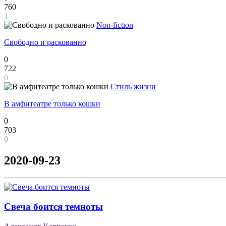
760
1
Non-fiction
Свободно и раскованно
0
722
0
Стиль жизни
В амфитеатре только кошки
0
703
0
2020-09-23
Свеча боится темноты