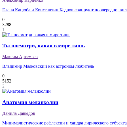
Александр Карпенко
Елена Кацюба и Константин Кедров солируют поочередно, впле
0
3288
1
Ты посмотри, какая в мире тишь
Максим Артемьев
Владимир Маяковский как астроном-любитель
0
5152
2
Анатомия меланхолии
Данила Давыдов
Минималистические рефлексии и хандра лирического субъекта