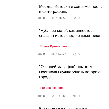
Москва: История и современность
в фотографиях
0
194850
0
"Рубль за метр": как инвесторы
спасают исторические памятники
Елена Крапчатова
0
197544
0
"Осенний марафон" поможет
москвичам лучше узнать историю
города
Галина Грачева
0
195283
0
Как неожиданные находки