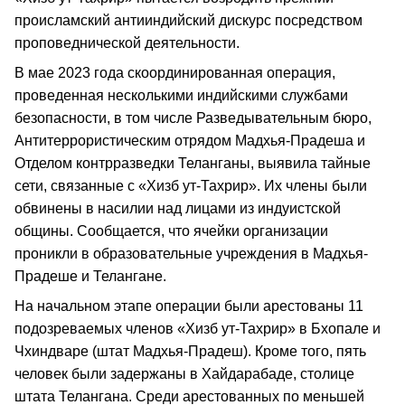
происламский антииндийский дискурс посредством
проповеднической деятельности.
В мае 2023 года скоординированная операция,
проведенная несколькими индийскими службами
безопасности, в том числе Разведывательным бюро,
Антитеррористическим отрядом Мадхья-Прадеша и
Отделом контрразведки Теланганы, выявила тайные
сети, связанные с «Хизб ут-Тахрир». Их члены были
обвинены в насилии над лицами из индуистской
общины. Сообщается, что ячейки организации
проникли в образовательные учреждения в Мадхья-
Прадеше и Телангане.
На начальном этапе операции были арестованы 11
подозреваемых членов «Хизб ут-Тахрир» в Бхопале и
Чхиндваре (штат Мадхья-Прадеш). Кроме того, пять
человек были задержаны в Хайдарабаде, столице
штата Телангана. Среди арестованных по меньшей