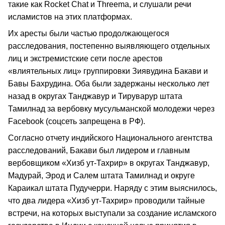
такие как Rocket Chat и Threema, и слушали речи
исламистов на этих платформах.
Их аресты были частью продолжающегося
расследования, постепенно выявляющего отдельных
лиц и экстремистские сети после арестов
«влиятельных лиц» группировки Зиявудина Бакави и
Бавы Бахрудина. Оба были задержаны несколько лет
назад в округах Танджавур и Тируварур штата
Тамилнад за вербовку мусульманской молодежи через
Facebook (соцсеть запрещена в РФ).
Согласно отчету индийского Национального агентства
расследований, Бакави был лидером и главным
вербовщиком «Хизб ут-Тахрир» в округах Танджавур,
Мадурай, Эрод и Салем штата Тамилнад и округе
Караикал штата Пудучерри. Наряду с этим выяснилось,
что два лидера «Хизб ут-Тахрир» проводили тайные
встречи, на которых выступали за создание исламского