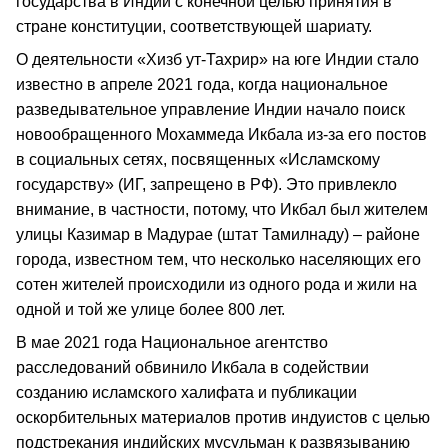
государства в Индии с конечной целью принятия в
стране конституции, соответствующей шариату.
О деятельности «Хизб ут-Тахрир» на юге Индии стало
известно в апреле 2021 года, когда национальное
разведывательное управление Индии начало поиск
новообращенного Мохаммеда Икбала из-за его постов
в социальных сетях, посвященных «Исламскому
государству» (ИГ, запрещено в РФ). Это привлекло
внимание, в частности, потому, что Икбал был жителем
улицы Казимар в Мадурае (штат Тамилнаду) – районе
города, известном тем, что несколько населяющих его
сотен жителей происходили из одного рода и жили на
одной и той же улице более 800 лет.
В мае 2021 года Национальное агентство
расследований обвинило Икбала в содействии
созданию исламского халифата и публикации
оскорбительных материалов против индуистов с целью
подстрекания индийских мусульман к развязыванию