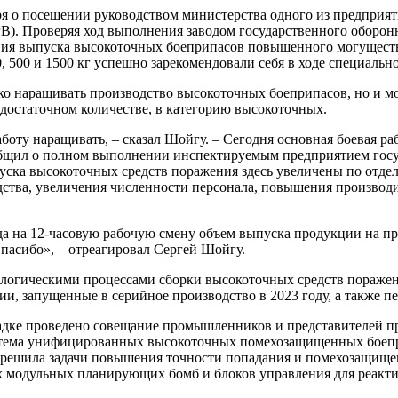
я о посещении руководством министерства одного из предприя
РВ). Проверяя ход выполнения заводом государственного оборо
ния выпуска высокоточных боеприпасов повышенного могуществ
500 и 1500 кг успешно зарекомендовали себя в ходе специально
ько наращивать производство высокоточных боеприпасов, но и м
достаточном количестве, в категорию высокоточных.
боту наращивать, – сказал Шойгу. – Сегодня основная боевая р
бщил о полном выполнении инспектируемым предприятием госуда
ска высокоточных средств поражения здесь увеличены по отдел
ства, увеличения численности персонала, повышения производит
да на 12-часовую рабочую смену объем выпуска продукции на п
 Спасибо», – отреагировал Сергей Шойгу.
нологическими процессами сборки высокоточных средств пораж
, запущенные в серийное производство в 2023 году, а также п
ке проведено совещание промышленников и представителей пр
«система унифицированных высокоточных помехозащищенных бое
 «решила задачи повышения точности попадания и помехозащище
 модульных планирующих бомб и блоков управления для реакти