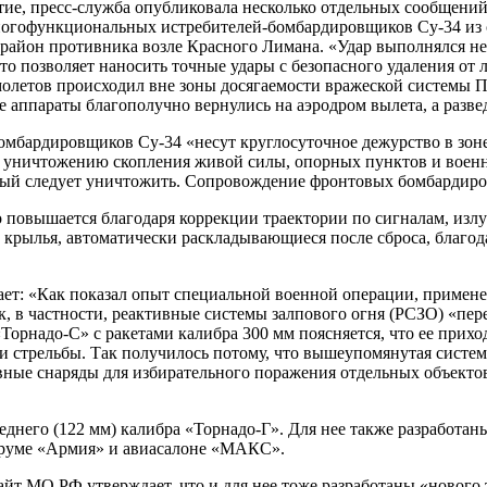
тие, пресс-служба опубликовала несколько отдельных сообщений
многофункциональных истребителей-бомбардировщиков Су-34 из 
й район противника возле Красного Лимана. «Удар выполнялся
 позволяет наносить точные удары с безопасного удаления от л
олетов происходил вне зоны досягаемости вражеской системы П
е аппараты благополучно вернулись на аэродром вылета, а разв
мбардировщиков Су-34 «несут круглосуточное дежурство в зоне
о уничтожению скопления живой силы, опорных пунктов и воен
рый следует уничтожить. Сопровождение фронтовых бомбардиро
но повышается благодаря коррекции траектории по сигналам, и
ылья, автоматически раскладывающиеся после сброса, благодар
ет: «Как показал опыт специальной военной операции, примен
 в частности, реактивные системы залпового огня (РСЗО) «пере
орнадо-С» с ракетами калибра 300 мм поясняется, что ее прих
 стрельбы. Так получилось потому, что вышеупомянутая систем
вные снаряды для избирательного поражения отдельных объекто
него (122 мм) калибра «Торнадо-Г». Для нее также разработан
оруме «Армия» и авиасалоне «МАКС».
йт МО РФ утверждает, что и для нее тоже разработаны «нового