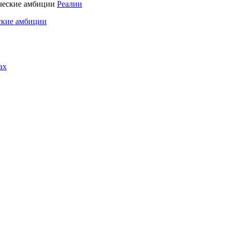
Реалии
ские амбиции
ах