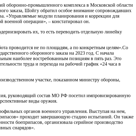
тий оборонно-промышленного комплекса в Московской области
нного заказа, Шойгу обратил особое внимание сопровождавших
а. «Управляемые модули планирования и коррекции для
й военной операции», – констатировал он.
одернизировать их, то есть переводить отдельную линейку
абота проводится не по площадям, а по конкретным целям».Со
рственного оборонного заказа на 2023 год. С начала
ьным наиболее востребованным позициям в пять раз. Это
ельности труда и перехода на рабочий график «24 часа в
роизводственном участке, показанном министру обороны,
ения, руководящий состав МО РФ посетил импровизированную
ерспективные виды оружия.
офильных органов военного управления. Выступая на нем,
припасов» проходит завершающую стадию испытаний. Он также
нности боеприпасов, организовала серийное производство
вных снарядов».