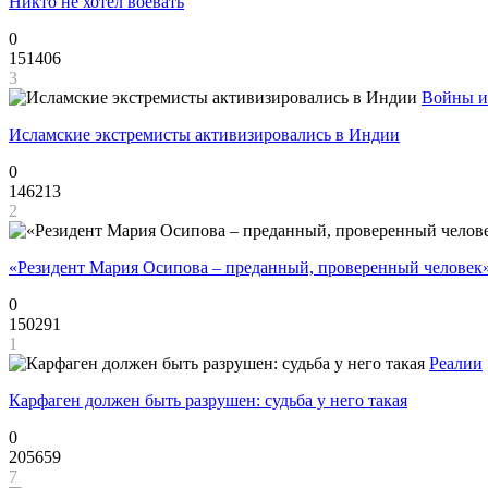
Никто не хотел воевать
0
151406
3
Войны и
Исламские экстремисты активизировались в Индии
0
146213
2
«Резидент Мария Осипова – преданный, проверенный человек
0
150291
1
Реалии
Карфаген должен быть разрушен: судьба у него такая
0
205659
7