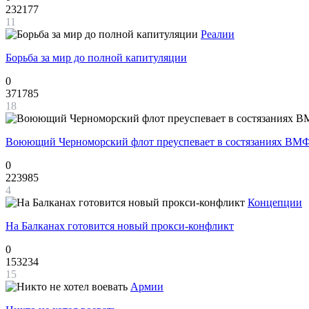
232177
11
Реалии
Борьба за мир до полной капитуляции
0
371785
18
Воюющий Черноморский флот преуспевает в состязаниях ВМФ
0
223985
4
Концепции
На Балканах готовится новый прокси-конфликт
0
153234
15
Армии