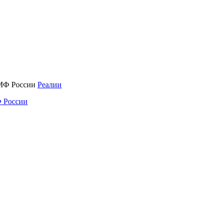
Реалии
 России