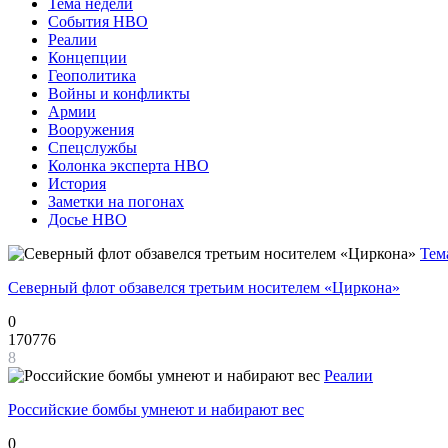
Тема недели
События НВО
Реалии
Концепции
Геополитика
Войны и конфликты
Армии
Вооружения
Спецслужбы
Колонка эксперта НВО
История
Заметки на погонах
Досье НВО
Тем
Северный флот обзавелся третьим носителем «Циркона»
0
170776
8
Реалии
Российские бомбы умнеют и набирают вес
0