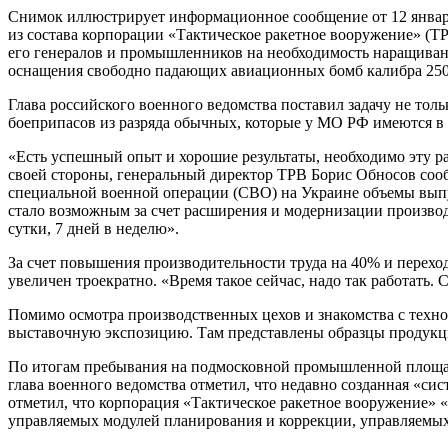
Снимок иллюстрирует информационное сообщение от 12 январ
из состава корпорации «Тактическое ракетное вооружение» (Т
его генералов и промышленников на необходимость наращива
оснащения свободно падающих авиационных бомб калибра 250, 
Глава российского военного ведомства поставил задачу не тол
боеприпасов из разряда обычных, которые у МО РФ имеются в 
«Есть успешный опыт и хорошие результаты, необходимо эту ра
своей стороны, генеральный директор ТРВ Борис Обносов соо
специальной военной операции (СВО) на Украине объемы выпу
стало возможным за счет расширения и модернизации производ
сутки, 7 дней в неделю».
За счет повышения производительности труда на 40% и перехо
увеличен троекратно. «Время такое сейчас, надо так работать.
Помимо осмотра производственных цехов и знакомства с тех
выставочную экспозицию. Там представлены образцы продукции
По итогам пребывания на подмосковной промышленной площад
глава военного ведомства отметил, что недавно созданная 
отметил, что корпорация «Тактическое ракетное вооружение»
управляемых модулей планирования и коррекции, управляемых