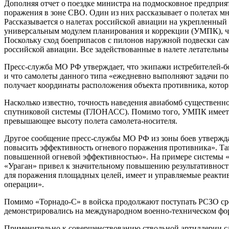
Дополняя отчет о поездке министра на подмосковное предприя
поражения в зоне СВО. Один из них рассказывает о полетах 
Рассказывается о налетах российской авиации на укрепленны
универсальным модулем планирования и коррекции (УМПК), что
Поскольку сход боеприпасов с пилонов наружной подвески сам
российской авиации. Все задействованные в налете летательны
Пресс-служба МО РФ утверждает, что экипажи истребителей-бо
и что самолеты данного типа «ежедневно выполняют задачи п
получает координаты расположения объекта противника, кото
Насколько известно, точность наведения авиабомб существен
спутниковой системы (ГЛОНАСС). Помимо того, УМПК имеет кр
превышающее высоту полета самолета-носителя.
Другое сообщение пресс-службы МО РФ из зоны боев утвержда
повысить эффективность огневого поражения противника». Так,
повышенной огневой эффективностью». На примере системы «Т
«Ураган» привел к значительному повышению результативности
для поражения площадных целей, имеет и управляемые реакти
операции».
Помимо «Торнадо-С» в войска продолжают поступать РСЗО сред
демонстрировались на международном военно-техническом ф
Применительно к совершенствованию ствольной артиллерии са