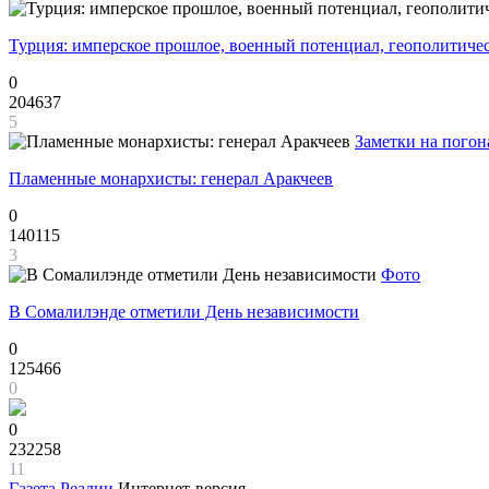
Турция: имперское прошлое, военный потенциал, геополитиче
0
204637
5
Заметки на погон
Пламенные монархисты: генерал Аракчеев
0
140115
3
Фото
В Сомалилэнде отметили День независимости
0
125466
0
0
232258
11
Газета
Реалии
Интернет-версия