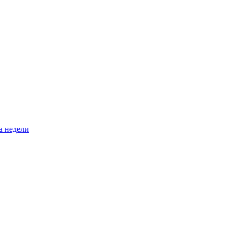
а недели