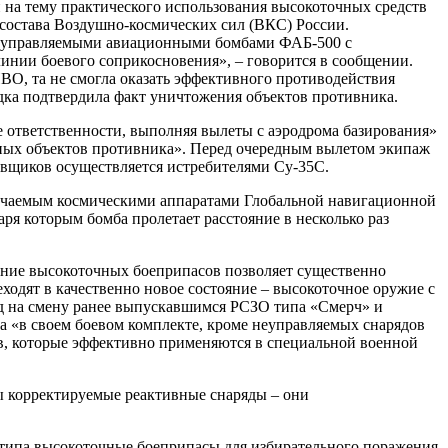
 на тему практического использования высокоточных средств
состава Воздушно-космических сил (ВКС) России.
 неуправляемыми авиационными бомбами ФАБ-500 с
инии боевого соприкосновения», – говорится в сообщении.
ВО, та не смогла оказать эффективного противодействия
едка подтвердила факт уничтожения объектов противника.
 ответственности, выполняя вылеты с аэродрома базирования»
ных объектов противника». Перед очередным вылетом экипаж
вщиков осуществляется истребителями Су-35С.
злучаемым космическими аппаратами Глобальной навигационной
я которым бомба пролетает расстояние в несколько раз
ение высокоточных боеприпасов позволяет существенно
ходят в качественно новое состояние – высокоточное оружие с
од на смену ранее выпускавшимся РСЗО типа «Смерч» и
а «в своем боевом комплекте, кроме неуправляемых снарядов
в, которые эффективно применяются в специальной военной
ы корректируемые реактивные снаряды – они
 типа высокоточные боеприпасы для избирательного поражения