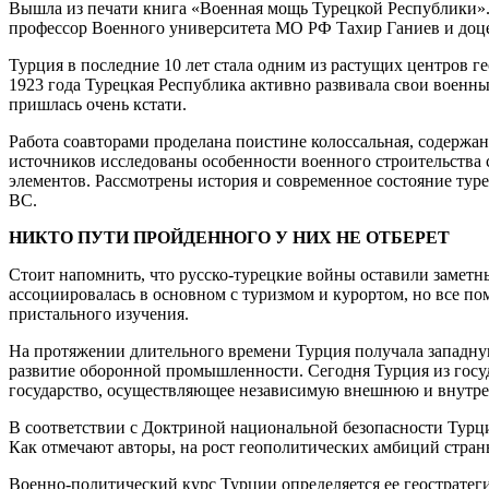
Вышла из печати книга «Военная мощь Турецкой Республики». 
профессор Военного университета МО РФ Тахир Ганиев и доц
Турция в последние 10 лет стала одним из растущих центров г
1923 года Турецкая Республика активно развивала свои военн
пришлась очень кстати.
Работа соавторами проделана поистине колоссальная, содерж
источников исследованы особенности военного строительства 
элементов. Рассмотрены история и современное состояние тур
ВС.
НИКТО ПУТИ ПРОЙДЕННОГО У НИХ НЕ ОТБЕРЕТ
Стоит напомнить, что русско-турецкие войны оставили заметн
ассоциировалась в основном с туризмом и курортом, но все по
пристального изучения.
На протяжении длительного времени Турция получала западную
развитие оборонной промышленности. Сегодня Турция из госуд
государство, осуществляющее независимую внешнюю и внутр
В соответствии с Доктриной национальной безопасности Турци
Как отмечают авторы, на рост геополитических амбиций стран
Военно-политический курс Турции определяется ее геострате