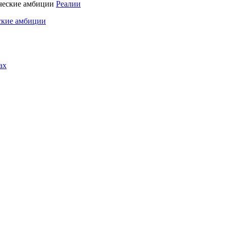
Реалии
ские амбиции
ах