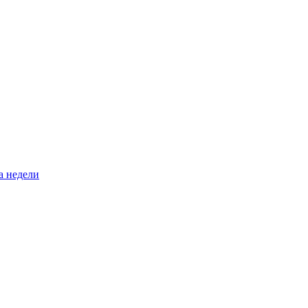
а недели