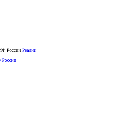
Реалии
 России