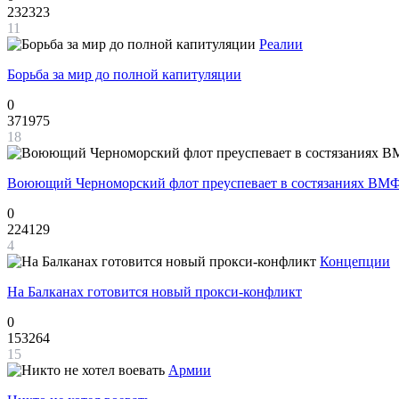
232323
11
Реалии
Борьба за мир до полной капитуляции
0
371975
18
Воюющий Черноморский флот преуспевает в состязаниях ВМФ
0
224129
4
Концепции
На Балканах готовится новый прокси-конфликт
0
153264
15
Армии