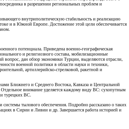
 посредника в разрешении региональных проблем и
печивающего внутриполитическую стабильность и реализацию
токе и в Южной Европе. Достижение этой цели обеспечивается
аном.
военного потенциала. Приведена военно-географическая
ционального и религиозного состава, мобилизационные
й вопрос, дан обзор экономики Турции, выделяются отрасли,
нности военной политики в области науки и техники,
роительной, артиллерийско-стрелковой, ракетной и
анами Ближнего и Среднего Востока, Кавказа и Центральной
. Отдельное внимание уделяется каждому виду ВС: сухопутным
и турецких ВС.
и системы тылового обеспечения. Подробно рассказано о таких
ациях в Сирии и Ливии и др. Завершается работа историей и