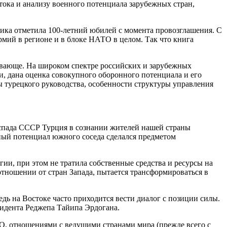
ока и анализу военного потенциала зарубежных стран,
блика отметила 100-летний юбилей с момента провозглашения. С
рмий в регионе и в блоке НАТО в целом. Так что книга
ывающе. На широком спектре российских и зарубежных
, дана оценка совокупного оборонного потенциала и его
 турецкого руководства, особенности структуры управления
распада СССР Турция в сознании жителей нашей страны
нный потенциал южного соседа сделался предметом
и, при этом не тратила собственные средства и ресурсы на
тношении от стран Запада, пытается трансформироваться в
ь на Востоке часто приходится вести диалог с позиции силы.
зидента Реджепа Тайипа Эрдогана.
О, отношениями с ведущими странами мира (прежде всего с