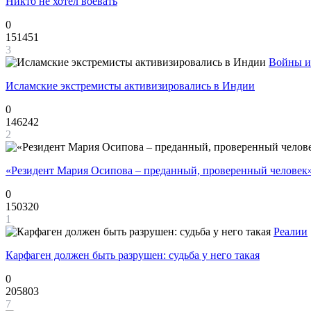
Никто не хотел воевать
0
151451
3
Войны и
Исламские экстремисты активизировались в Индии
0
146242
2
«Резидент Мария Осипова – преданный, проверенный человек
0
150320
1
Реалии
Карфаген должен быть разрушен: судьба у него такая
0
205803
7