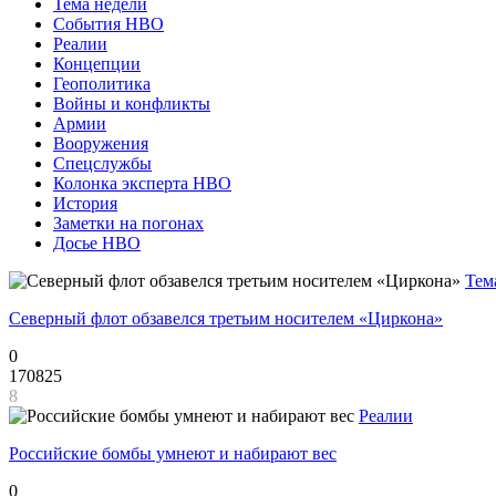
Тема недели
События НВО
Реалии
Концепции
Геополитика
Войны и конфликты
Армии
Вооружения
Спецслужбы
Колонка эксперта НВО
История
Заметки на погонах
Досье НВО
Тем
Северный флот обзавелся третьим носителем «Циркона»
0
170825
8
Реалии
Российские бомбы умнеют и набирают вес
0