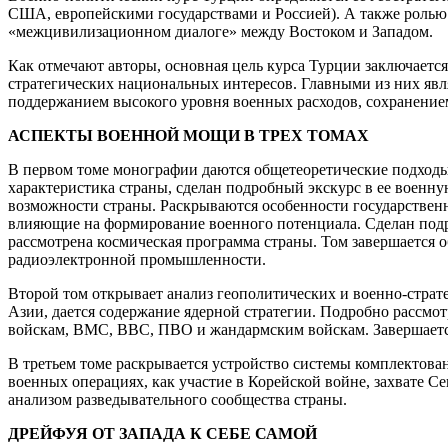
США, европейскими государствами и Россией). А также ролью 
«межцивилизационном диалоге» между Востоком и Западом.
Как отмечают авторы, основная цель курса Турции заключает
стратегических национальных интересов. Главными из них яв
поддержанием высокого уровня военных расходов, сохранение
АСПЕКТЫ ВОЕННОЙ МОЩИ В ТРЕХ ТОМАХ
В первом томе монографии даются общетеоретические подходы
характеристика страны, сделан подробный экскурс в ее военн
возможности страны. Раскрываются особенности государственн
влияющие на формирование военного потенциала. Сделан подр
рассмотрена космическая программа страны. Том завершается о
радиоэлектронной промышленности.
Второй том открывает анализ геополитических и военно-страт
Азии, дается содержание ядерной стратегии. Подробно рассмо
войскам, ВМС, ВВС, ПВО и жандармским войскам. Завершаетс
В третьем томе раскрывается устройство системы комплектова
военных операциях, как участие в Корейской войне, захвате С
анализом разведывательного сообщества страны.
ДРЕЙФУЯ ОТ ЗАПАДА К СЕБЕ САМОЙ