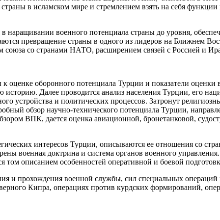
страны в исламском мире и стремлением взять на себя функции
ся в наращивании военного потенциала страны до уровня, обес
ляются превращение страны в одного из лидеров на Ближнем Вос
м союза со странами НАТО, расширением связей с Россией и Ир
 к оценке оборонного потенциала Турции и показатели оценки 
ую историю. Далее проводится анализ населения Турции, его на
ого устройства и политических процессов. Затронут религиозны
обный обзор научно-технического потенциала Турции, направле
бзором ВПК, дается оценка авиационной, бронетанковой, судост
егических интересов Турции, описываются ее отношения со стр
трены военная доктрина и система органов военного управления
я том описанием особенностей оперативной и боевой подготовк
ния и прохождения военной службы, сил специальных операций 
еверного Кипра, операциях против курдских формирований, опер