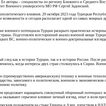
Ее авторы – специалисты по региону Ближнего и Среднего Вост
ент Военного университета МО РФ Сергей Задонский.
еополитического влияния. 29 октября 2023 года Турецкая Респу
ые возможности и сегодня располагает одной из самых мощных а
ание военного потенциала Турции раскрыто практически исчерп
страны. Подготовлен всесторонний анализ военной мощи Турции
ецких ВС, военно-политические и военно-доктринальные взгляды
ый след как в истории Турции, так и в истории России. После 
менялось, когда интересы двух стран столкнулись в Сирии. Вое
 (преимущественно американскую) технику и военные технологи
арства, зависимого в политическом, военном и экономическом о
еннюю политику.
я продолжает наращивать совокупный оборонный потенциал: вед
ы оказывают серьезное влияние личный взгляд, опыт и воля пре
гическим положением на стыке Европы и Азии, членством в НАТ