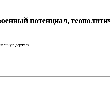
военный потенциал, геополити
ональную державу