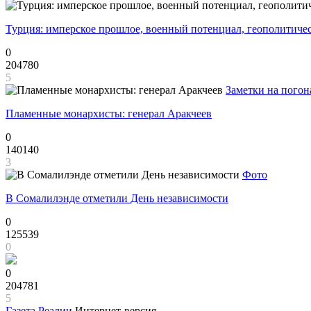
Турция: имперское прошлое, военный потенциал, геополитиче
0
204780
5
Заметки на погон
Пламенные монархисты: генерал Аракчеев
0
140140
3
Фото
В Сомалилэнде отметили День независимости
0
125539
0
0
204781
5
Газета
Реалии
Интернет-версия