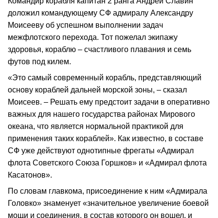
Командир корабля капитан 2 ранга Андрей Славин
доложил командующему СФ адмиралу Александру
Моисееву об успешном выполнении задач
межфлотского перехода. Тот пожелал экипажу
здоровья, кораблю – счастливого плавания и семь
футов под килем.
«Это самый современный корабль, представляющий
основу кораблей дальней морской зоны, – сказал
Моисеев. – Решать ему предстоит задачи в оперативно
важных для нашего государства районах Мирового
океана, что является нормальной практикой для
применения таких кораблей». Как известно, в составе
СФ уже действуют однотипные фрегаты «Адмирал
флота Советского Союза Горшков» и «Адмирал флота
Касатонов».
По словам главкома, присоединение к ним «Адмирала
Головко» знаменует «значительное увеличение боевой
мощи и соединения, в состав которого он вошел, и