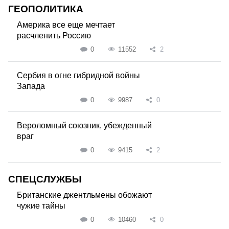
ГЕОПОЛИТИКА
Америка все еще мечтает
расчленить Россию
0
11552
2
Сербия в огне гибридной войны
Запада
0
9987
0
Вероломный союзник, убежденный
враг
0
9415
2
СПЕЦСЛУЖБЫ
Британские джентльмены обожают
чужие тайны
0
10460
0