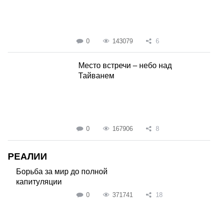
0
143079
6
Место встречи – небо над
Тайванем
0
167906
8
РЕАЛИИ
Борьба за мир до полной
капитуляции
0
371741
18