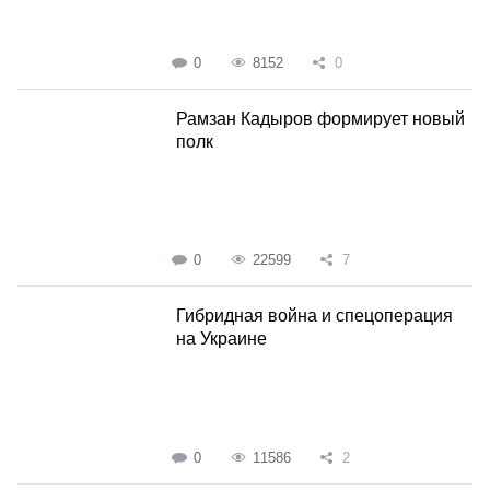
0
8152
0
Рамзан Кадыров формирует новый
полк
0
22599
7
Гибридная война и спецоперация
на Украине
0
11586
2