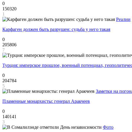
0
150320
1
Реалии
Карфаген должен быть разрушен: судьба у него такая
0
205806
7
Турция: имперское прошлое, военный потенциал, геополитиче
0
204784
5
Заметки на погон
Пламенные монархисты: генерал Аракчеев
0
140141
3
Фото