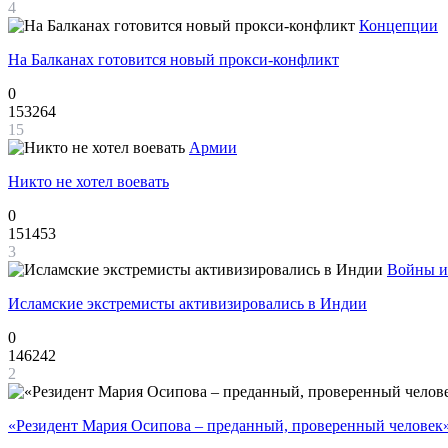
4
Концепции
На Балканах готовится новый прокси-конфликт
0
153264
15
Армии
Никто не хотел воевать
0
151453
3
Войны и
Исламские экстремисты активизировались в Индии
0
146242
2
«Резидент Мария Осипова – преданный, проверенный человек