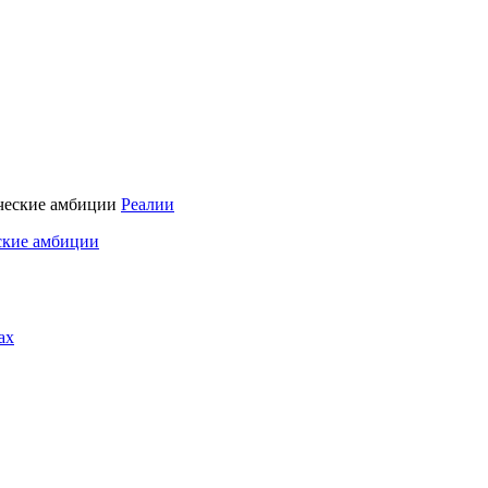
Реалии
ские амбиции
ах