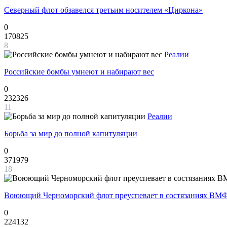
Северный флот обзавелся третьим носителем «Циркона»
0
170825
8
Реалии
Российские бомбы умнеют и набирают вес
0
232326
11
Реалии
Борьба за мир до полной капитуляции
0
371979
18
Воюющий Черноморский флот преуспевает в состязаниях ВМФ
0
224132