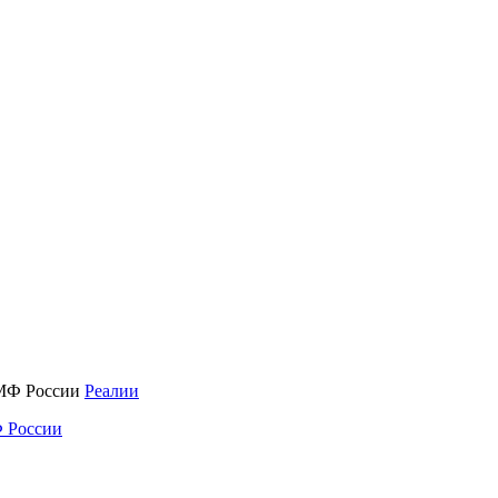
Реалии
 России