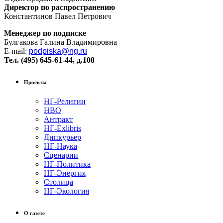
Директор по распространению
Константинов Павел Петрович
Менеджер по подписке
Булгакова Галина Владимировна
E-mail:
podpiska@ng.ru
Тел. (495) 645-61-44, д.108
Проекты
НГ-Религии
НВО
Антракт
НГ-Exlibris
Дипкурьер
НГ-Наука
Сценарии
НГ-Политика
НГ-Энергия
Столица
НГ-Экология
О газете